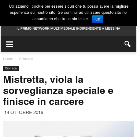
Utilizziamo i cookie per essere sicuri che tu possa avere la migliore
esperienza sul nostro sito. Se continui ad utilizzare questo sito noi
assumiamo che tu ne sia felice.
Ok
Home
Cronaca
Cronaca
Mistretta, viola la
sorveglianza speciale e
finisce in carcere
14 OTTOBRE 2016