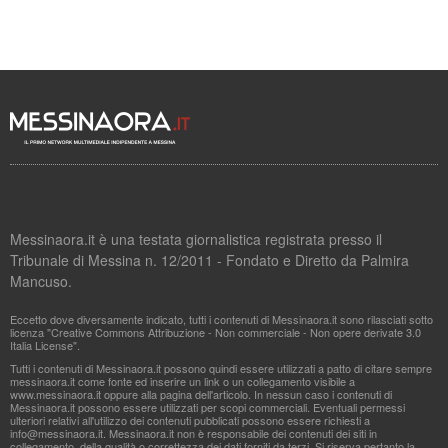
Messinaora.it è una testata giornalistica registrata presso il
Tribunale di Messina n. 12/2011 - Fondato e Diretto da Palmira
Mancuso.
Eccetto dove diversamente indicato, tutti i contenuti di Messinaora.it sono rilasciati sotto
licenza "Creative Commons Attribuzione - Non commerciale - Non opere derivate 3.0
Italia License".
Tutti i contenuti di Messinaora.it possono quindi essere utilizzati a patto di citare sempre
messinaora.it come fonte ed inserire un link o un collegamento visibile a
www.messinaora.it oppure alla pagina dell'articolo. In nessun caso i contenuti di
Messinaora.it possono essere utilizzati per scopi commerciali. Eventuali permessi
ulteriori relativi all'utilizzo dei contenuti pubblicati possono essere richiesti a
info@messinaora.it
. Messinaora.it non è responsabile dei contenuti dei siti in
collegamento, della qualità o correttezza dei dati forniti da terzi. Si riserva pertanto la