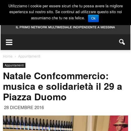
Utilizziamo i cookie per essere sicuri che tu possa avere la migliore
esperienza sul nostro sito. Se continui ad utilizzare questo sito noi
assumiamo che tu ne sia felice.
Ok
Home
Appuntamenti
Appuntamenti
Natale Confcommercio:
musica e solidarietà il 29 a
Piazza Duomo
28 DICEMBRE 2016