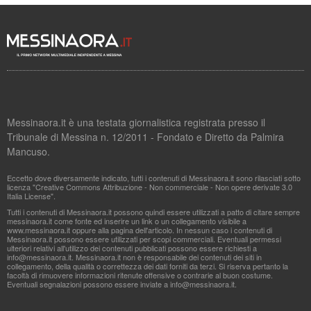
Messinaora.it è una testata giornalistica registrata presso il
Tribunale di Messina n. 12/2011 - Fondato e Diretto da Palmira
Mancuso.
Eccetto dove diversamente indicato, tutti i contenuti di Messinaora.it sono rilasciati sotto
licenza "Creative Commons Attribuzione - Non commerciale - Non opere derivate 3.0
Italia License".
Tutti i contenuti di Messinaora.it possono quindi essere utilizzati a patto di citare sempre
messinaora.it come fonte ed inserire un link o un collegamento visibile a
www.messinaora.it oppure alla pagina dell'articolo. In nessun caso i contenuti di
Messinaora.it possono essere utilizzati per scopi commerciali. Eventuali permessi
ulteriori relativi all'utilizzo dei contenuti pubblicati possono essere richiesti a
info@messinaora.it
. Messinaora.it non è responsabile dei contenuti dei siti in
collegamento, della qualità o correttezza dei dati forniti da terzi. Si riserva pertanto la
facoltà di rimuovere informazioni ritenute offensive o contrarie al buon costume.
Eventuali segnalazioni possono essere inviate a
info@messinaora.it
.