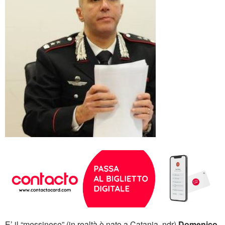
E’ il “messinese” (in realtà è nato a Catania, ndr)
Domenico