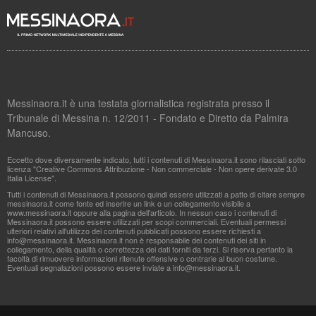
Messinaora.it è una testata giornalistica registrata presso il
Tribunale di Messina n. 12/2011 - Fondato e Diretto da Palmira
Mancuso.
Eccetto dove diversamente indicato, tutti i contenuti di Messinaora.it sono rilasciati sotto
licenza "Creative Commons Attribuzione - Non commerciale - Non opere derivate 3.0
Italia License".
Tutti i contenuti di Messinaora.it possono quindi essere utilizzati a patto di citare sempre
messinaora.it come fonte ed inserire un link o un collegamento visibile a
www.messinaora.it oppure alla pagina dell'articolo. In nessun caso i contenuti di
Messinaora.it possono essere utilizzati per scopi commerciali. Eventuali permessi
ulteriori relativi all'utilizzo dei contenuti pubblicati possono essere richiesti a
info@messinaora.it
. Messinaora.it non è responsabile dei contenuti dei siti in
collegamento, della qualità o correttezza dei dati forniti da terzi. Si riserva pertanto la
facoltà di rimuovere informazioni ritenute offensive o contrarie al buon costume.
Eventuali segnalazioni possono essere inviate a
info@messinaora.it
.