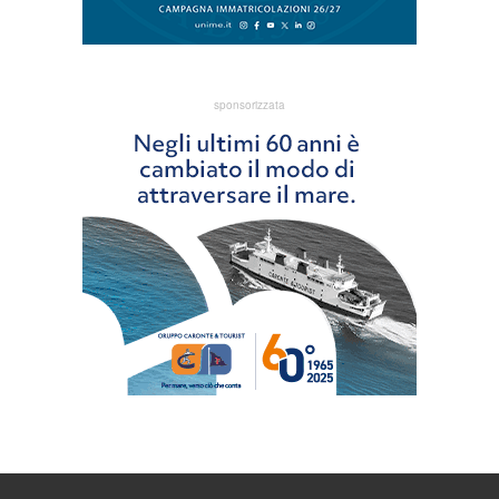
sponsorizzata