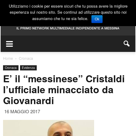
Utilizziamo i cookie per essere sicuri che tu possa avere la migliore
esperienza sul nostro sito. Se continui ad utilizzare questo sito noi
assumiamo che tu ne sia felice.
Ok
Home
Cronaca
Cronaca
Evidenza
E’ il “messinese” Cristaldi
l’ufficiale minacciato da
Giovanardi
16 MAGGIO 2017