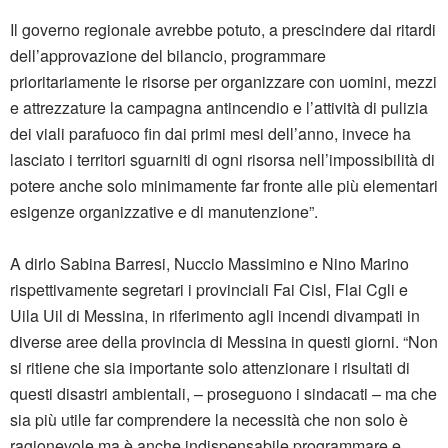
Il governo regionale avrebbe potuto, a prescindere dai ritardi
dell’approvazione del bilancio, programmare
prioritariamente le risorse per organizzare con uomini, mezzi
e attrezzature la campagna antincendio e l’attività di pulizia
dei viali parafuoco fin dai primi mesi dell’anno, invece ha
lasciato i territori sguarniti di ogni risorsa nell’impossibilità di
potere anche solo minimamente far fronte alle più elementari
esigenze organizzative e di manutenzione”.
A dirlo Sabina Barresi, Nuccio Massimino e Nino Marino
rispettivamente segretari i provinciali Fai Cisl, Flai Cgli e
Uila Uil di Messina, in riferimento agli incendi divampati in
diverse aree della provincia di Messina in questi giorni. “Non
si ritiene che sia importante solo attenzionare i risultati di
questi disastri ambientali, – proseguono i sindacati – ma che
sia più utile far comprendere la necessità che non solo è
ragionevole ma è anche indispensabile programmare e