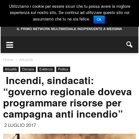
Utilizziamo i cookie per essere sicuri che tu possa avere la migliore
esperienza sul nostro sito. Se continui ad utilizzare questo sito noi
assumiamo che tu ne sia felice.
Ok
Home
Attualità
Attualità
Cronaca
Evidenza
Politica
Incendi, sindacati:
“governo regionale doveva
programmare risorse per
campagna anti incendio”
2 LUGLIO 2017