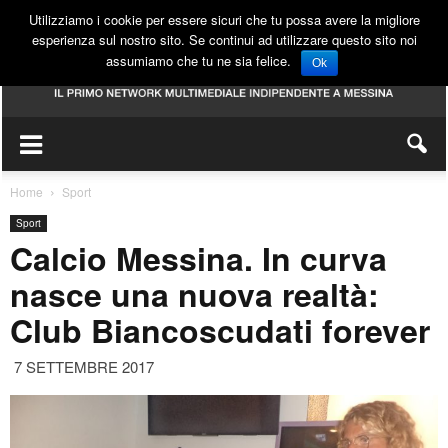
Utilizziamo i cookie per essere sicuri che tu possa avere la migliore
esperienza sul nostro sito. Se continui ad utilizzare questo sito noi
assumiamo che tu ne sia felice.
Ok
Home
Sport
Sport
Calcio Messina. In curva
nasce una nuova realtà:
Club Biancoscudati forever
7 SETTEMBRE 2017