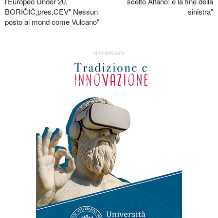
l'Europeo Under 20.
scelto Alfano: è la fine della
BORIČIĆ,pres.CEV" Nessun
sinistra"
posto al mond come Vulcano"
sponsorizzata