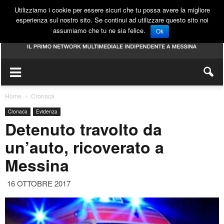
Utilizziamo i cookie per essere sicuri che tu possa avere la migliore
esperienza sul nostro sito. Se continui ad utilizzare questo sito noi
assumiamo che tu ne sia felice.
Ok
Home
Cronaca
Cronaca
Evidenza
Detenuto travolto da
un’auto, ricoverato a
Messina
16 OTTOBRE 2017