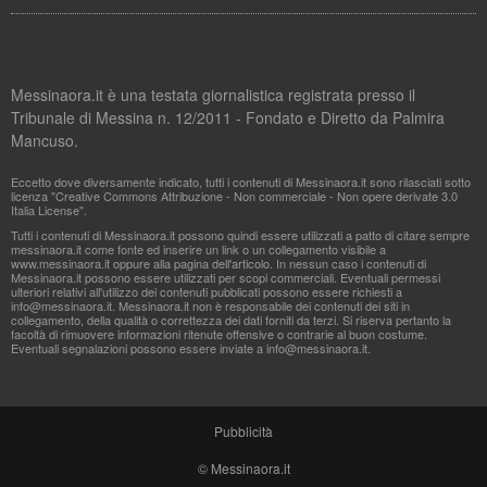
Messinaora.it è una testata giornalistica registrata presso il
Tribunale di Messina n. 12/2011 - Fondato e Diretto da Palmira
Mancuso.
Eccetto dove diversamente indicato, tutti i contenuti di Messinaora.it sono rilasciati sotto
licenza "Creative Commons Attribuzione - Non commerciale - Non opere derivate 3.0
Italia License".
Tutti i contenuti di Messinaora.it possono quindi essere utilizzati a patto di citare sempre
messinaora.it come fonte ed inserire un link o un collegamento visibile a
www.messinaora.it oppure alla pagina dell'articolo. In nessun caso i contenuti di
Messinaora.it possono essere utilizzati per scopi commerciali. Eventuali permessi
ulteriori relativi all'utilizzo dei contenuti pubblicati possono essere richiesti a
info@messinaora.it
. Messinaora.it non è responsabile dei contenuti dei siti in
collegamento, della qualità o correttezza dei dati forniti da terzi. Si riserva pertanto la
facoltà di rimuovere informazioni ritenute offensive o contrarie al buon costume.
Eventuali segnalazioni possono essere inviate a
info@messinaora.it
.
Pubblicità
© Messinaora.it