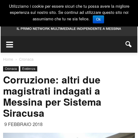
Utilizziamo i cookie per essere sicuri che tu possa avere la migliore
esperienza sul nostro sito. Se continui ad utilizzare questo sito noi
assumiamo che tu ne sia felice.
Ok
Home
Cronaca
Cronaca
Evidenza
Corruzione: altri due
magistrati indagati a
Messina per Sistema
Siracusa
9 FEBBRAIO 2018