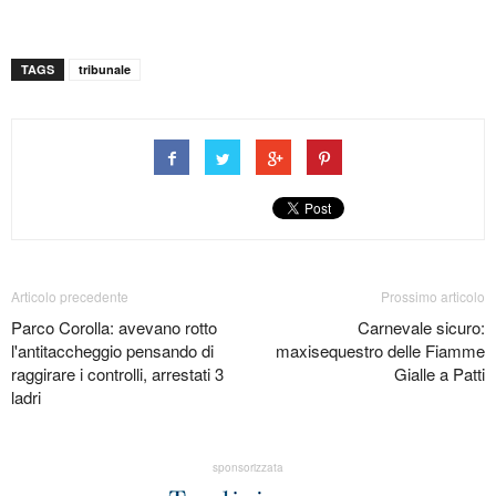
TAGS
tribunale
Articolo precedente
Prossimo articolo
Parco Corolla: avevano rotto
Carnevale sicuro:
l'antitaccheggio pensando di
maxisequestro delle Fiamme
raggirare i controlli, arrestati 3
Gialle a Patti
ladri
sponsorizzata