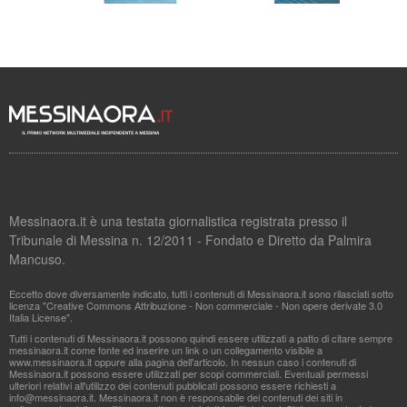
Messinaora.it è una testata giornalistica registrata presso il
Tribunale di Messina n. 12/2011 - Fondato e Diretto da Palmira
Mancuso.
Eccetto dove diversamente indicato, tutti i contenuti di Messinaora.it sono rilasciati sotto
licenza "Creative Commons Attribuzione - Non commerciale - Non opere derivate 3.0
Italia License".
Tutti i contenuti di Messinaora.it possono quindi essere utilizzati a patto di citare sempre
messinaora.it come fonte ed inserire un link o un collegamento visibile a
www.messinaora.it oppure alla pagina dell'articolo. In nessun caso i contenuti di
Messinaora.it possono essere utilizzati per scopi commerciali. Eventuali permessi
ulteriori relativi all'utilizzo dei contenuti pubblicati possono essere richiesti a
info@messinaora.it
. Messinaora.it non è responsabile dei contenuti dei siti in