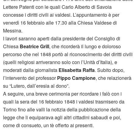
Lettere Patenti con le quali Carlo Alberto di Savoia
concesse i diritti c
ivili ai valdesi. L’appuntamento è per
venerdì 16 febbraio alle 17.30 alla Chiesa Valdese di
Messina.
I lavori saranno aperti dalla presidente del Consiglio di
Chiesa
Beatrice Grill
, che ricorderà il lungo e doloroso
percorso che nel 1848 portò al riconoscimento dei diritti civili
(quelli religiosi arriveranno solo con l’Unità d’Italia), e
moderati dalla giornalista
Elisabetta Raffa
. Subito dopo,
l’intervento del professor
Pippo Campione
, che relazionerà
su “Lutero, dall’eresia al dono”.
A seguire, una breve cerimonia per ricordare i falò con i
quali la sera del 16 febbraio 1848 i valdesi trasmisero da
Torino fino alle valli la notizia della pubblicazione della
legge che li equiparava agli altri cittadini sabaudi e poi,
come di consueto, un tè offerto ai presenti.