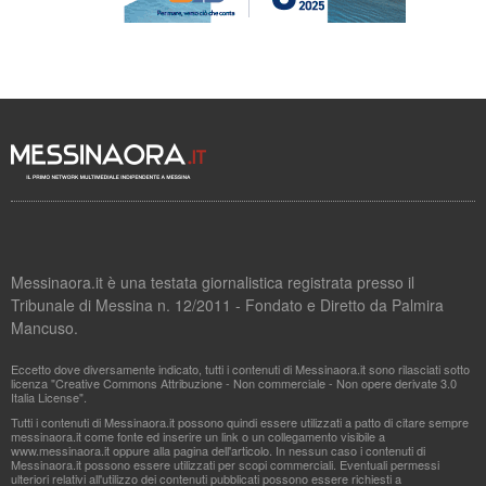
Messinaora.it è una testata giornalistica registrata presso il
Tribunale di Messina n. 12/2011 - Fondato e Diretto da Palmira
Mancuso.
Eccetto dove diversamente indicato, tutti i contenuti di Messinaora.it sono rilasciati sotto
licenza "Creative Commons Attribuzione - Non commerciale - Non opere derivate 3.0
Italia License".
Tutti i contenuti di Messinaora.it possono quindi essere utilizzati a patto di citare sempre
messinaora.it come fonte ed inserire un link o un collegamento visibile a
www.messinaora.it oppure alla pagina dell'articolo. In nessun caso i contenuti di
Messinaora.it possono essere utilizzati per scopi commerciali. Eventuali permessi
ulteriori relativi all'utilizzo dei contenuti pubblicati possono essere richiesti a