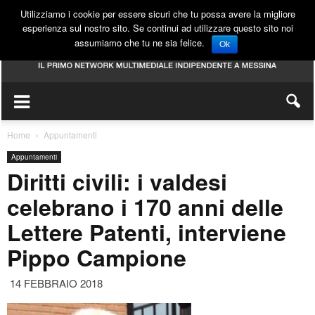
Utilizziamo i cookie per essere sicuri che tu possa avere la migliore
esperienza sul nostro sito. Se continui ad utilizzare questo sito noi
assumiamo che tu ne sia felice.
Ok
Home
Appuntamenti
Appuntamenti
Diritti civili: i valdesi
celebrano i 170 anni delle
Lettere Patenti, interviene
Pippo Campione
14 FEBBRAIO 2018