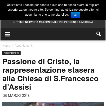
Utilizziamo i cookie per essere sicuri che tu possa avere la migliore
esperienza sul nostro sito. Se continui ad utilizzare questo sito noi
assumiamo che tu ne sia felice.
Ok
Home
Appuntamenti
Appuntamenti
Passione di Cristo, la
rappresentazione stasera
alla Chiesa di S.Francesco
d’Assisi
25 MARZO 2018