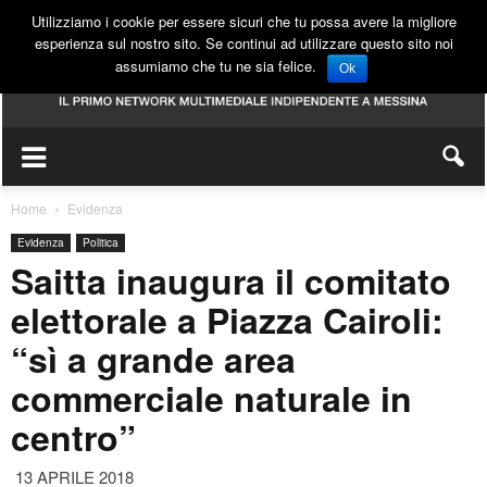
Utilizziamo i cookie per essere sicuri che tu possa avere la migliore
esperienza sul nostro sito. Se continui ad utilizzare questo sito noi
assumiamo che tu ne sia felice.
Ok
Home
Evidenza
Evidenza
Politica
Saitta inaugura il comitato
elettorale a Piazza Cairoli:
“sì a grande area
commerciale naturale in
centro”
13 APRILE 2018