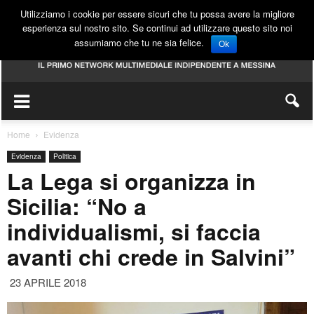
Utilizziamo i cookie per essere sicuri che tu possa avere la migliore
esperienza sul nostro sito. Se continui ad utilizzare questo sito noi
assumiamo che tu ne sia felice.
Ok
Home
Evidenza
Evidenza
Politica
La Lega si organizza in
Sicilia: “No a
individualismi, si faccia
avanti chi crede in Salvini”
23 APRILE 2018