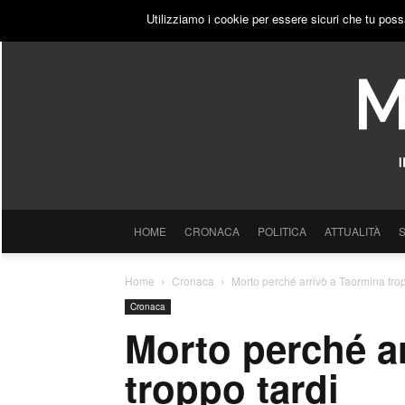
GIOVEDÌ, 6 AGOSTO 2026
ACCEDI
PUBBLICITÀ
Utilizziamo i cookie per essere sicuri che tu poss
HOME
CRONACA
POLITICA
ATTUALITÀ
Home
Cronaca
Morto perché arrivò a Taormina trop
Cronaca
Morto perché a
troppo tardi