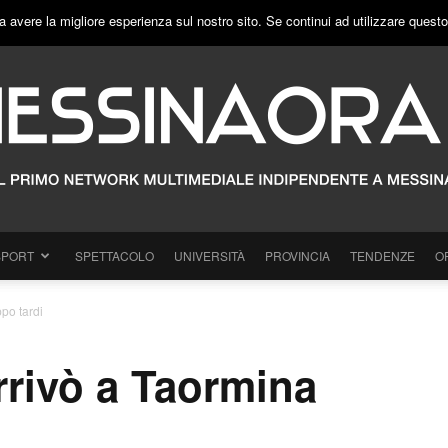
a avere la migliore esperienza sul nostro sito. Se continui ad utilizzare quest
SPORT
SPETTACOLO
UNIVERSITÀ
PROVINCIA
TENDENZE
O
po tardi
rrivò a Taormina