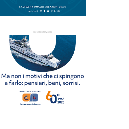
sponsorizzata