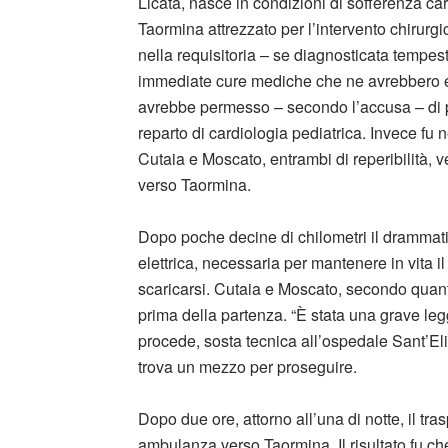
Licata, nasce in condizioni di sofferenza car
Taormina attrezzato per l’intervento chirurgi
nella requisitoria – se diagnosticata tempes
immediate cure mediche che ne avrebbero evi
avrebbe permesso – secondo l’accusa – di p
reparto di cardiologia pediatrica. Invece fu n
Cutaia e Moscato, entrambi di reperibilità, v
verso Taormina.
Dopo poche decine di chilometri il drammati
elettrica, necessaria per mantenere in vita i
scaricarsi. Cutaia e Moscato, secondo quant
prima della partenza. “È stata una grave legg
procede, sosta tecnica all’ospedale Sant’E
trova un mezzo per proseguire.
Dopo due ore, attorno all’una di notte, il tras
ambulanza verso Taormina. Il risultato fu ch