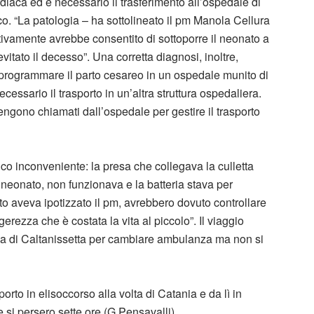
diaca ed è necessario il trasferimento all’ospedale di
co. “La patologia – ha sottolineato il pm Manola Cellura
tivamente avrebbe consentito di sottoporre il neonato a
tato il decesso”. Una corretta diagnosi, inoltre,
rogrammare il parto cesareo in un ospedale munito di
ecessario il trasporto in un’altra struttura ospedaliera.
engono chiamati dall’ospedale per gestire il trasporto
co inconveniente: la presa che collegava la culletta
l neonato, non funzionava e la batteria stava per
o aveva ipotizzato il pm, avrebbero dovuto controllare
erezza che è costata la vita al piccolo”. Il viaggio
lia di Caltanissetta per cambiare ambulanza ma non si
porto in elisoccorso alla volta di Catania e da lì in
e si persero sette ore.(G.Pensavalli)