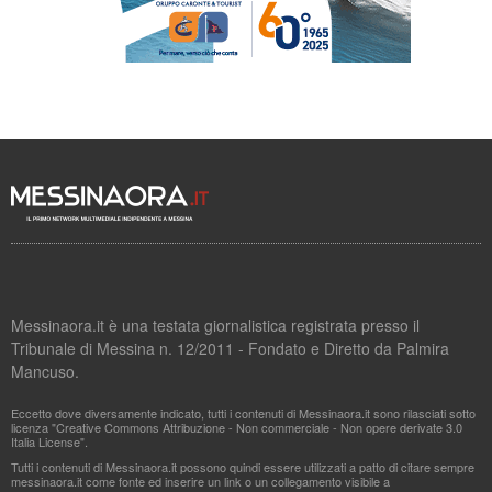
Messinaora.it è una testata giornalistica registrata presso il
Tribunale di Messina n. 12/2011 - Fondato e Diretto da Palmira
Mancuso.
Eccetto dove diversamente indicato, tutti i contenuti di Messinaora.it sono rilasciati sotto
licenza "Creative Commons Attribuzione - Non commerciale - Non opere derivate 3.0
Italia License".
Tutti i contenuti di Messinaora.it possono quindi essere utilizzati a patto di citare sempre
messinaora.it come fonte ed inserire un link o un collegamento visibile a