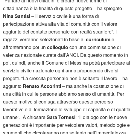
“Parlare ai nuovi cittadini e creare nuove forme di
cittadinanza è la finalità di questo progetto – ha spiegato
Nina Santisi
– Il servizio civile è una forma di
partecipazione attiva alla vita di comunità con il valore
aggiunto del contatto personale con realtà straniere”. I
ragazzi verranno selezionati in base al
curriculum
e
affronteranno poi un
colloquio
con una commissione di
valenza nazionale curata dall’ANCI. Da questo momento in
poi, quindi, anche il Comune di Messina potrà partecipare al
servizio civile nazionale ogni anno proponendo diversi
progetti. “La crescita personale non è soltanto il lavoro – ha
aggiunto
Renato Accorinti
– ma anche la costituzione di
una città in cui le persone abbiamo senso di umanità. Per
questo motivo si coniuga attraverso questo percorso
lavorativo e di formazione lo sviluppo di capacità e di qualità
umane”. A chiosare
Sara Tornesi
: “Il dialogo con le nuove
generazioni è importante per veicolare valori, metodologie e
strumenti che circoleranno non soltanto nell’immediatezza