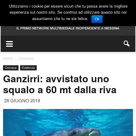
Utilizziamo i cookie per essere sicuri che tu possa avere la migliore
esperienza sul nostro sito. Se continui ad utilizzare questo sito noi
assumiamo che tu ne sia felice.
Ok
Home
Cronaca
Cronaca
Evidenza
Ganzirri: avvistato uno
squalo a 60 mt dalla riva
28 GIUGNO 2018