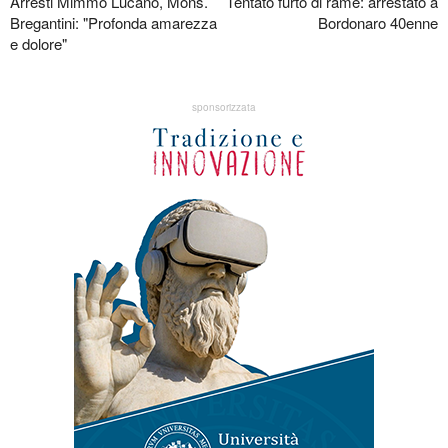
Arresti Mimmo Lucano, Mons.
Tentato furto di rame: arrestato a
Bregantini: "Profonda amarezza
Bordonaro 40enne
e dolore"
sponsorizzata