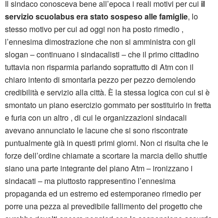
Il sindaco conosceva bene all’epoca i reali motivi per cui
il
servizio scuolabus era stato sospeso alle famiglie
, lo
stesso motivo per cui ad oggi non ha posto rimedio ,
l’ennesima dimostrazione che non si amministra con gli
slogan – continuano i sindacalisti – che il primo cittadino
tuttavia non risparmia parlando soprattutto di Atm con il
chiaro intento di smontarla pezzo per pezzo demolendo
credibilità e servizio alla città. È la stessa logica con cui si è
smontato un piano esercizio gommato per sostituirlo in fretta
e furia con un altro , di cui le organizzazioni sindacali
avevano annunciato le lacune che si sono riscontrate
puntualmente già in questi primi giorni. Non ci risulta che le
forze dell’ordine chiamate a scortare la marcia dello shuttle
siano una parte integrante del piano Atm – ironizzano i
sindacati – ma piuttosto rappresentino l’ennesima
propaganda ed un estremo ed estemporaneo rimedio per
porre una pezza al prevedibile fallimento del progetto che