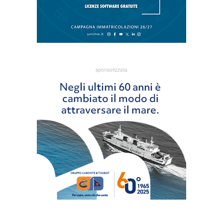
sponsorizzata