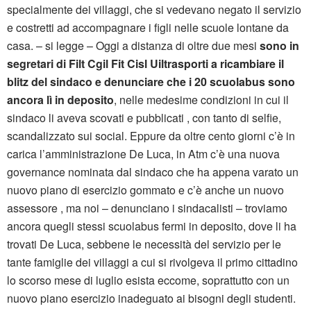
specialmente dei villaggi, che si vedevano negato il servizio
e costretti ad accompagnare i figli nelle scuole lontane da
casa. – si legge – Oggi a distanza di oltre due mesi
sono in
segretari di Filt Cgil Fit Cisl Uiltrasporti a ricambiare il
blitz del sindaco e denunciare che i 20 scuolabus sono
ancora lì in deposito
, nelle medesime condizioni in cui il
sindaco li aveva scovati e pubblicati , con tanto di selfie,
scandalizzato sui social. Eppure da oltre cento giorni c’è in
carica l’amministrazione De Luca, in Atm c’è una nuova
governance nominata dal sindaco che ha appena varato un
nuovo piano di esercizio gommato e c’è anche un nuovo
assessore , ma noi – denunciano i sindacalisti – troviamo
ancora quegli stessi scuolabus fermi in deposito, dove li ha
trovati De Luca, sebbene le necessità del servizio per le
tante famiglie dei villaggi a cui si rivolgeva il primo cittadino
lo scorso mese di luglio esista eccome, soprattutto con un
nuovo piano esercizio inadeguato ai bisogni degli studenti.