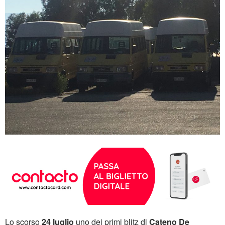
Lo scorso
24 luglio
uno dei primi blitz di
Cateno De