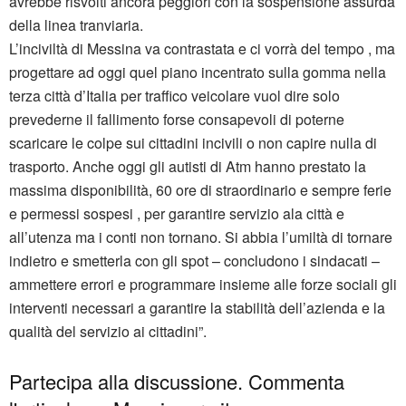
avrebbe risvolti ancora peggiori con la sospensione assurda
della linea tranviaria.
L’inciviltà di Messina va contrastata e ci vorrà del tempo , ma
progettare ad oggi quel piano incentrato sulla gomma nella
terza città d’Italia per traffico veicolare vuol dire solo
prevederne il fallimento forse consapevoli di poterne
scaricare le colpe sui cittadini incivili o non capire nulla di
trasporto. Anche oggi gli autisti di Atm hanno prestato la
massima disponibilità, 60 ore di straordinario e sempre ferie
e permessi sospesi , per garantire servizio ala città e
all’utenza ma i conti non tornano. Si abbia l’umiltà di tornare
indietro e smetterla con gli spot – concludono i sindacati –
ammettere errori e programmare insieme alle forze sociali gli
interventi necessari a garantire la stabilità dell’azienda e la
qualità del servizio ai cittadini”.
Partecipa alla discussione. Commenta