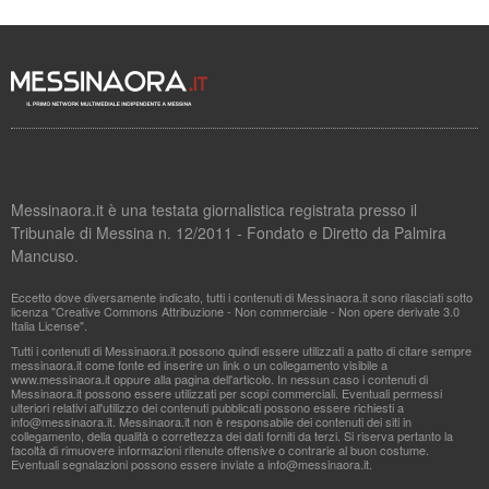
Messinaora.it è una testata giornalistica registrata presso il
Tribunale di Messina n. 12/2011 - Fondato e Diretto da Palmira
Mancuso.
Eccetto dove diversamente indicato, tutti i contenuti di Messinaora.it sono rilasciati sotto
licenza "Creative Commons Attribuzione - Non commerciale - Non opere derivate 3.0
Italia License".
Tutti i contenuti di Messinaora.it possono quindi essere utilizzati a patto di citare sempre
messinaora.it come fonte ed inserire un link o un collegamento visibile a
www.messinaora.it oppure alla pagina dell'articolo. In nessun caso i contenuti di
Messinaora.it possono essere utilizzati per scopi commerciali. Eventuali permessi
ulteriori relativi all'utilizzo dei contenuti pubblicati possono essere richiesti a
info@messinaora.it
. Messinaora.it non è responsabile dei contenuti dei siti in
collegamento, della qualità o correttezza dei dati forniti da terzi. Si riserva pertanto la
facoltà di rimuovere informazioni ritenute offensive o contrarie al buon costume.
Eventuali segnalazioni possono essere inviate a
info@messinaora.it
.