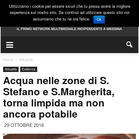
Utilizziamo i cookie per essere sicuri che tu possa avere la migliore
esperienza sul nostro sito. Se continui ad utilizzare questo sito noi
assumiamo che tu ne sia felice.
Ok
Home
Attualità
Attualità
Evidenza
Acqua nelle zone di S.
Stefano e S.Margherita,
torna limpida ma non
ancora potabile
29 OTTOBRE 2018