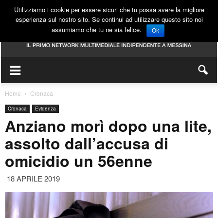
Utilizziamo i cookie per essere sicuri che tu possa avere la migliore
esperienza sul nostro sito. Se continui ad utilizzare questo sito noi
assumiamo che tu ne sia felice.
Ok
Home
Cronaca
Cronaca
Evidenza
Anziano morì dopo una lite,
assolto dall’accusa di
omicidio un 56enne
18 APRILE 2019