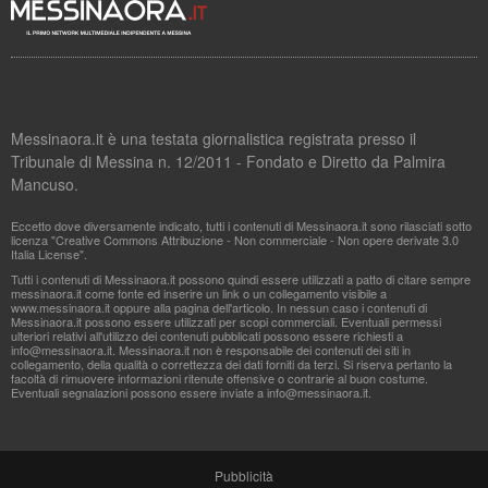
Messinaora.it è una testata giornalistica registrata presso il
Tribunale di Messina n. 12/2011 - Fondato e Diretto da Palmira
Mancuso.
Eccetto dove diversamente indicato, tutti i contenuti di Messinaora.it sono rilasciati sotto
licenza "Creative Commons Attribuzione - Non commerciale - Non opere derivate 3.0
Italia License".
Tutti i contenuti di Messinaora.it possono quindi essere utilizzati a patto di citare sempre
messinaora.it come fonte ed inserire un link o un collegamento visibile a
www.messinaora.it oppure alla pagina dell'articolo. In nessun caso i contenuti di
Messinaora.it possono essere utilizzati per scopi commerciali. Eventuali permessi
ulteriori relativi all'utilizzo dei contenuti pubblicati possono essere richiesti a
info@messinaora.it
. Messinaora.it non è responsabile dei contenuti dei siti in
collegamento, della qualità o correttezza dei dati forniti da terzi. Si riserva pertanto la
facoltà di rimuovere informazioni ritenute offensive o contrarie al buon costume.
Eventuali segnalazioni possono essere inviate a
info@messinaora.it
.
Pubblicità