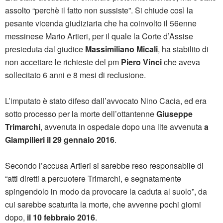
assolto “perchè il fatto non sussiste”. Si chiude così la
pesante vicenda giudiziaria che ha coinvolto il 56enne
messinese Mario Artieri, per il quale la Corte d’Assise
presieduta dal giudice
Massimiliano Micali
, ha stabilito di
non accettare le richieste del pm
Piero Vinci
che aveva
sollecitato 6 anni e 8 mesi di reclusione.
L’imputato è stato difeso dall’avvocato Nino Cacia, ed era
sotto processo per la morte dell’ottantenne
Giuseppe
Trimarchi
, avvenuta in ospedale dopo una lite avvenuta
a
Giampilieri il 29 gennaio 2016
.
Secondo l’accusa Artieri si sarebbe reso responsabile di
“atti diretti a percuotere Trimarchi, e segnatamente
spingendolo in modo da provocare la caduta al suolo”, da
cui sarebbe scaturita la morte, che avvenne pochi giorni
dopo,
il 10 febbraio 2016
.