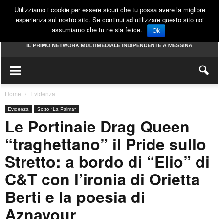
Utilizziamo i cookie per essere sicuri che tu possa avere la migliore
esperienza sul nostro sito. Se continui ad utilizzare questo sito noi
assumiamo che tu ne sia felice.
Ok
Home
Evidenza
Evidenza
Sotto "La Palma"
Le Portinaie Drag Queen
“traghettano” il Pride sullo
Stretto: a bordo di “Elio” di
C&T con l’ironia di Orietta
Berti e la poesia di
Aznavour