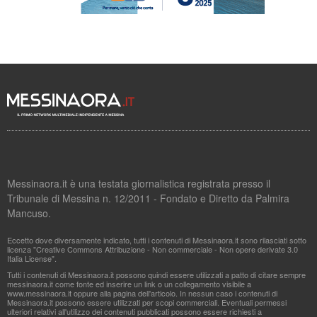
Messinaora.it è una testata giornalistica registrata presso il
Tribunale di Messina n. 12/2011 - Fondato e Diretto da Palmira
Mancuso.
Eccetto dove diversamente indicato, tutti i contenuti di Messinaora.it sono rilasciati sotto
licenza "Creative Commons Attribuzione - Non commerciale - Non opere derivate 3.0
Italia License".
Tutti i contenuti di Messinaora.it possono quindi essere utilizzati a patto di citare sempre
messinaora.it come fonte ed inserire un link o un collegamento visibile a
www.messinaora.it oppure alla pagina dell'articolo. In nessun caso i contenuti di
Messinaora.it possono essere utilizzati per scopi commerciali. Eventuali permessi
ulteriori relativi all'utilizzo dei contenuti pubblicati possono essere richiesti a