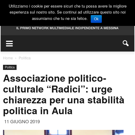
Utilizziamo i cookie per essere sicuri che tu possa avere la migliore
esperienza sul nostro sito. Se continui ad utilizzare questo sito noi
assumiamo che tu ne sia felice.
Ok
Home
Politica
Politica
Associazione politico-
culturale “Radici”: urge
chiarezza per una stabilità
politica in Aula
11 GIUGNO 2019