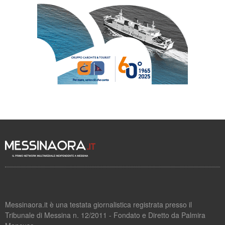
Messinaora.it è una testata giornalistica registrata presso il
Tribunale di Messina n. 12/2011 - Fondato e Diretto da Palmira