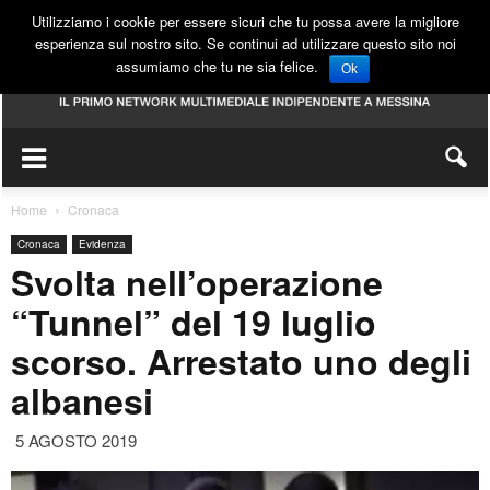
Utilizziamo i cookie per essere sicuri che tu possa avere la migliore
esperienza sul nostro sito. Se continui ad utilizzare questo sito noi
assumiamo che tu ne sia felice.
Ok
Home
Cronaca
Cronaca
Evidenza
Svolta nell’operazione
“Tunnel” del 19 luglio
scorso. Arrestato uno degli
albanesi
5 AGOSTO 2019