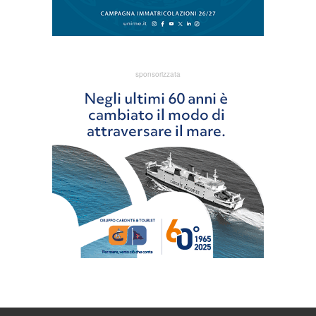
sponsorizzata