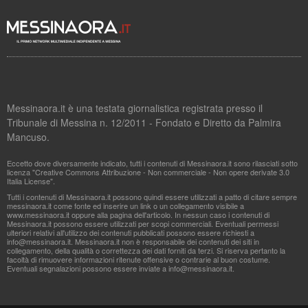
Messinaora.it è una testata giornalistica registrata presso il
Tribunale di Messina n. 12/2011 - Fondato e Diretto da Palmira
Mancuso.
Eccetto dove diversamente indicato, tutti i contenuti di Messinaora.it sono rilasciati sotto
licenza "Creative Commons Attribuzione - Non commerciale - Non opere derivate 3.0
Italia License".
Tutti i contenuti di Messinaora.it possono quindi essere utilizzati a patto di citare sempre
messinaora.it come fonte ed inserire un link o un collegamento visibile a
www.messinaora.it oppure alla pagina dell'articolo. In nessun caso i contenuti di
Messinaora.it possono essere utilizzati per scopi commerciali. Eventuali permessi
ulteriori relativi all'utilizzo dei contenuti pubblicati possono essere richiesti a
info@messinaora.it
. Messinaora.it non è responsabile dei contenuti dei siti in
collegamento, della qualità o correttezza dei dati forniti da terzi. Si riserva pertanto la
facoltà di rimuovere informazioni ritenute offensive o contrarie al buon costume.
Eventuali segnalazioni possono essere inviate a
info@messinaora.it
.