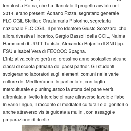
tenutosi a Roma, che ha rilanciato il progetto avviato nel
2014, erano presenti Adriano Rizza, segretario generale
FLC CGIL Sicilia e Graziamaria Pistorino, segretaria
nazionale FLC CGIL, il primo ideatore Giusto Scozzaro, che
allora rivestiva l’incarico, Sergio Bassoli della CGIL, Naima
Hammami di UGTT Tunisia, Alexandra Bojanic di SNUIpp-
FSU e Isabel Vera di FECCOO Spagna.
L’iniziativa coinvolgerà nel prossimo anno scolastico alcune
classi di scuola primaria dei paesi partner. Gli studenti
svolgeranno laboratori sugli elementi comuni nelle varie
culture del Mediterraneo. In particolare, con taglio
interculturale e plurilinguistico la storia del pane verrà
affrontata a livello interdisciplinare attraverso favole e fiabe
in varie lingue, il racconto di mediatori culturali e di genitori o
anche attraverso visite guidate a mulini, con assaggi e
preparazione di ricette.