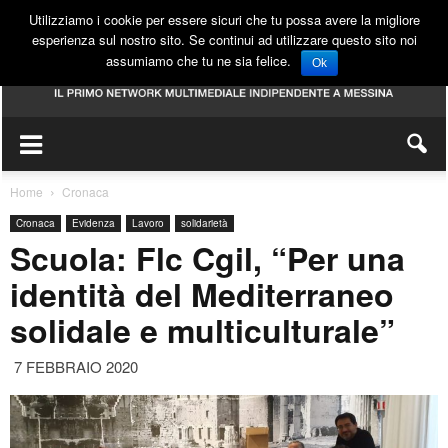
Utilizziamo i cookie per essere sicuri che tu possa avere la migliore
esperienza sul nostro sito. Se continui ad utilizzare questo sito noi
assumiamo che tu ne sia felice.
Ok
Home
Cronaca
Cronaca
Evidenza
Lavoro
solidarietà
Scuola: Flc Cgil, “Per una
identità del Mediterraneo
solidale e multiculturale”
7 FEBBRAIO 2020