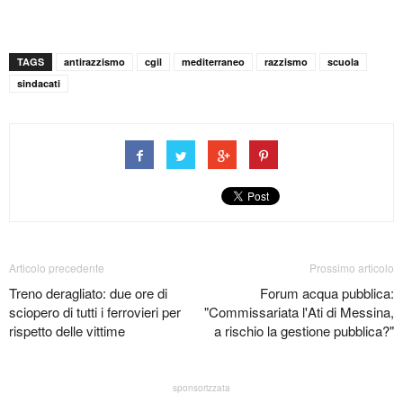
TAGS
antirazzismo
cgil
mediterraneo
razzismo
scuola
sindacati
Articolo precedente
Prossimo articolo
Treno deragliato: due ore di
Forum acqua pubblica:
sciopero di tutti i ferrovieri per
"Commissariata l'Ati di Messina,
rispetto delle vittime
a rischio la gestione pubblica?"
sponsorizzata