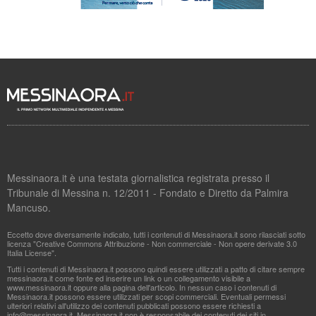
Messinaora.it è una testata giornalistica registrata presso il
Tribunale di Messina n. 12/2011 - Fondato e Diretto da Palmira
Mancuso.
Eccetto dove diversamente indicato, tutti i contenuti di Messinaora.it sono rilasciati sotto
licenza "Creative Commons Attribuzione - Non commerciale - Non opere derivate 3.0
Italia License".
Tutti i contenuti di Messinaora.it possono quindi essere utilizzati a patto di citare sempre
messinaora.it come fonte ed inserire un link o un collegamento visibile a
www.messinaora.it oppure alla pagina dell'articolo. In nessun caso i contenuti di
Messinaora.it possono essere utilizzati per scopi commerciali. Eventuali permessi
ulteriori relativi all'utilizzo dei contenuti pubblicati possono essere richiesti a
info@messinaora.it
. Messinaora.it non è responsabile dei contenuti dei siti in