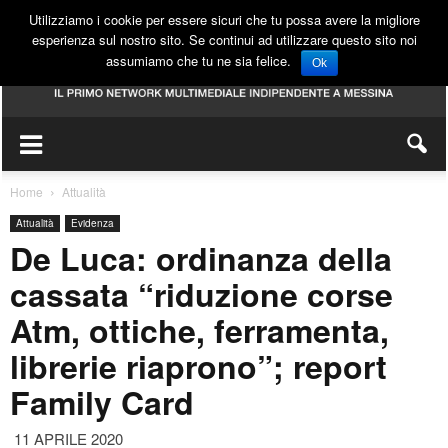
Utilizziamo i cookie per essere sicuri che tu possa avere la migliore
esperienza sul nostro sito. Se continui ad utilizzare questo sito noi
assumiamo che tu ne sia felice.
Ok
Home
Attualità
Attualità
Evidenza
De Luca: ordinanza della
cassata “riduzione corse
Atm, ottiche, ferramenta,
librerie riaprono”; report
Family Card
11 APRILE 2020