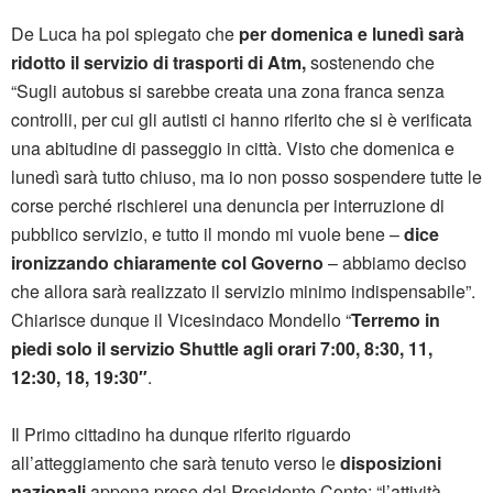
De Luca ha poi spiegato che
per domenica e lunedì sarà
ridotto il servizio di trasporti di Atm,
sostenendo che
“Sugli autobus si sarebbe creata una zona franca senza
controlli, per cui gli autisti ci hanno riferito che si è verificata
una abitudine di passeggio in città. Visto che domenica e
lunedì sarà tutto chiuso, ma io non posso sospendere tutte le
corse perché rischierei una denuncia per interruzione di
pubblico servizio, e tutto il mondo mi vuole bene –
dice
ironizzando chiaramente col Governo
– abbiamo deciso
che allora sarà realizzato il servizio minimo indispensabile”.
Chiarisce dunque il Vicesindaco Mondello “
Terremo in
piedi solo il servizio Shuttle agli orari 7:00, 8:30, 11,
12:30, 18, 19:30″
.
Il Primo cittadino ha dunque riferito riguardo
all’atteggiamento che sarà tenuto verso le
disposizioni
nazionali
appena prese dal Presidente Conte: “l’attività