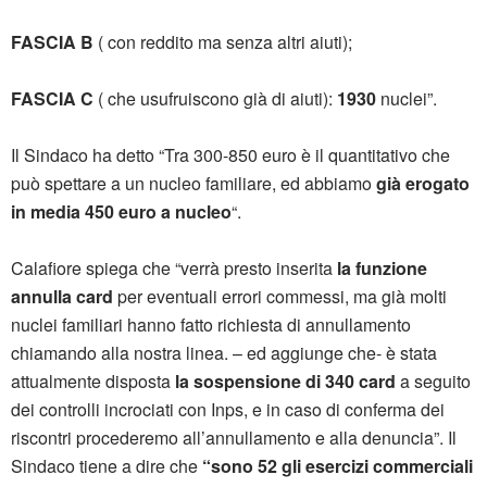
FASCIA B
( con reddito ma senza altri aiuti);
FASCIA C
( che usufruiscono già di aiuti):
1930
nuclei”.
Il Sindaco ha detto “Tra 300-850 euro è il quantitativo che
può spettare a un nucleo familiare, ed abbiamo
già erogato
in media 450 euro a nucleo
“.
Calafiore spiega che “verrà presto inserita
la funzione
annulla card
per eventuali errori commessi, ma già molti
nuclei familiari hanno fatto richiesta di annullamento
chiamando alla nostra linea. – ed aggiunge che- è stata
attualmente disposta
la sospensione di 340 card
a seguito
dei controlli incrociati con Inps, e in caso di conferma dei
riscontri procederemo all’annullamento e alla denuncia”. Il
Sindaco tiene a dire che
“sono 52 gli esercizi commerciali