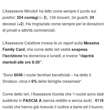
L’Assessore Minutoli ha fatto come sempre il punto sui
positivi:
354 contagi
(
– 2
), 139 ricoveri, 34 guariti,
34
decessi (
+2
). Ha ringraziato come sempre per le donazioni
di privati e attività commerciali.
L’Assessore Calafiore invece fa un report sulla
Messina
Family Card
, che come detto ieri vedrà
sospesa
l’iscrizione
tra domenica e lunedì, e invece
“riaprirà
martedì alle ore 8:30”
.
“Sono
6046
i nuclei familiari beneficiati – ha detto il
Sindaco- circa il
6%
delle famiglie messinesi”.
Come detto ieri, l’Assessore ricorda che “i nuclei sono stati
suddivisi in
FASCIA A
(senza reddito e senza aiuti) :
4116
nuclei che hanno già ricevuto il codice a barre ed il buono;