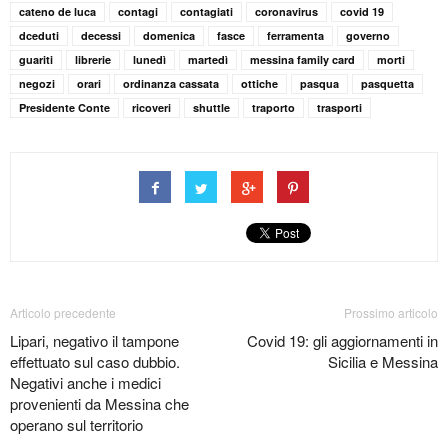
cateno de luca
contagi
contagiati
coronavirus
covid 19
dceduti
decessi
domenica
fasce
ferramenta
governo
guariti
librerie
lunedì
martedì
messina family card
morti
negozi
orari
ordinanza cassata
ottiche
pasqua
pasquetta
Presidente Conte
ricoveri
shuttle
traporto
trasporti
Articolo precedente
Prossimo articolo
Lipari, negativo il tampone
Covid 19: gli aggiornamenti in
effettuato sul caso dubbio.
Sicilia e Messina
Negativi anche i medici
provenienti da Messina che
operano sul territorio