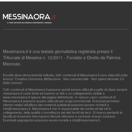
Messinaora.it è una testata giornalistica registrata presso il
Tribunale di Messina n. 12/2011 - Fondato e Diretto da Palmira
Mancuso.
Eccetto dove diversamente indicato, tutti i contenuti di Messinaora.it sono rilasciati sotto
licenza "Creative Commons Attribuzione - Non commerciale - Non opere derivate 3.0
Italia License".
Tutti i contenuti di Messinaora.it possono quindi essere utilizzati a patto di citare sempre
messinaora.it come fonte ed inserire un link o un collegamento visibile a
www.messinaora.it oppure alla pagina dell'articolo. In nessun caso i contenuti di
Messinaora.it possono essere utilizzati per scopi commerciali. Eventuali permessi
ulteriori relativi all'utilizzo dei contenuti pubblicati possono essere richiesti a
info@messinaora.it
. Messinaora.it non è responsabile dei contenuti dei siti in
collegamento, della qualità o correttezza dei dati forniti da terzi. Si riserva pertanto la
facoltà di rimuovere informazioni ritenute offensive o contrarie al buon costume.
Eventuali segnalazioni possono essere inviate a
info@messinaora.it
.