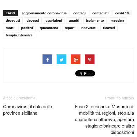
TAGS
aggiornamento coronavirus
contagi
contagiati
covid 19
deceduti
decessi
guarigioni
guariti
isolamento
messina
morti
positivi
quarantena
report
ricoverati
ricoveri
terapia intensiva
Articolo precedente
Prossimo articolo
Coronavirus, il dato delle
Fase 2, ordinanza Musumeci:
province siciliane
mobilità tra regioni, stop alla
quarantena all'arrivo, apertura
stagione balneare e altre
disposizioni