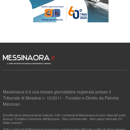
Messinaora.it è una testata giornalistica registrata presso il
Tribunale di Messina n. 12/2011 - Fondato e Diretto da Palmira
Mancuso.
Eccetto dove diversamente indicato, tutti i contenuti di Messinaora.it sono rilasciati sotto
licenza "Creative Commons Attribuzione - Non commerciale - Non opere derivate 3.0
Italia License".
Tutti i contenuti di Messinaora.it possono quindi essere utilizzati a patto di citare sempre