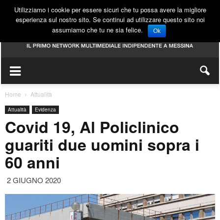
Utilizziamo i cookie per essere sicuri che tu possa avere la migliore
esperienza sul nostro sito. Se continui ad utilizzare questo sito noi
assumiamo che tu ne sia felice.
Ok
Home
Attualità
Attualità
Evidenza
Covid 19, Al Policlinico
guariti due uomini sopra i
60 anni
2 GIUGNO 2020