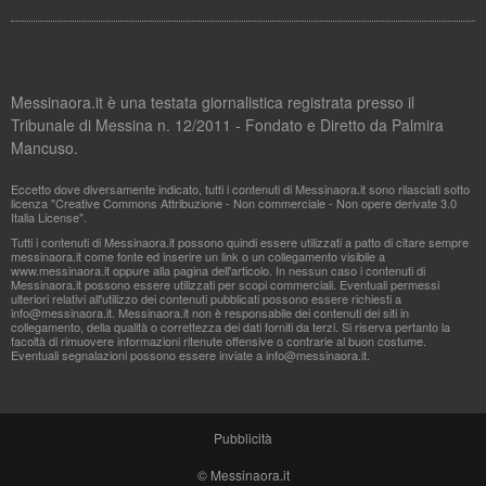
Messinaora.it è una testata giornalistica registrata presso il
Tribunale di Messina n. 12/2011 - Fondato e Diretto da Palmira
Mancuso.
Eccetto dove diversamente indicato, tutti i contenuti di Messinaora.it sono rilasciati sotto
licenza "Creative Commons Attribuzione - Non commerciale - Non opere derivate 3.0
Italia License".
Tutti i contenuti di Messinaora.it possono quindi essere utilizzati a patto di citare sempre
messinaora.it come fonte ed inserire un link o un collegamento visibile a
www.messinaora.it oppure alla pagina dell'articolo. In nessun caso i contenuti di
Messinaora.it possono essere utilizzati per scopi commerciali. Eventuali permessi
ulteriori relativi all'utilizzo dei contenuti pubblicati possono essere richiesti a
info@messinaora.it
. Messinaora.it non è responsabile dei contenuti dei siti in
collegamento, della qualità o correttezza dei dati forniti da terzi. Si riserva pertanto la
facoltà di rimuovere informazioni ritenute offensive o contrarie al buon costume.
Eventuali segnalazioni possono essere inviate a
info@messinaora.it
.
Pubblicità
© Messinaora.it