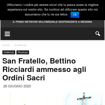
Utilizziamo i cookie per essere sicuri che tu possa avere la migliore
esperienza sul nostro sito. Se continui ad utilizzare questo sito noi
assumiamo che tu ne sia felice.
Ok
Home
Evidenza
Evidenza
Provincia
San Fratello, Bettino
Ricciardi ammesso agli
Ordini Sacri
26 GIUGNO 2020