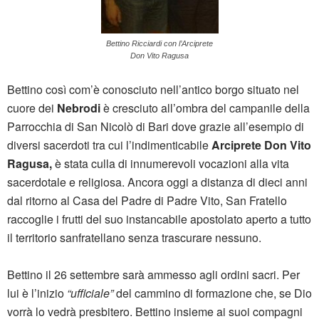
Bettino Ricciardi con l’Arciprete
Don Vito Ragusa
Bettino così com’è conosciuto nell’antico borgo situato nel
cuore dei
Nebrodi
è cresciuto all’ombra del campanile della
Parrocchia di San Nicolò di Bari dove grazie all’esempio di
diversi sacerdoti tra cui l’indimenticabile
Arciprete Don Vito
Ragusa,
è stata culla di innumerevoli vocazioni alla vita
sacerdotale e religiosa. Ancora oggi a distanza di dieci anni
dal ritorno al Casa del Padre di Padre Vito, San Fratello
raccoglie i frutti del suo instancabile apostolato aperto a tutto
il territorio sanfratellano senza trascurare nessuno.
Bettino il 26 settembre sarà ammesso agli ordini sacri. Per
lui è l’inizio
“ufficiale”
del cammino di formazione che, se Dio
vorrà lo vedrà presbitero. Bettino insieme ai suoi compagni