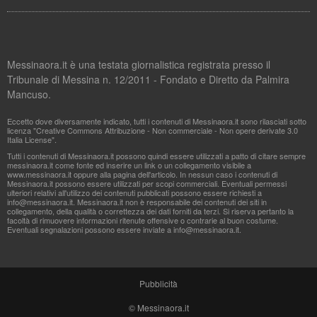
Messinaora.it è una testata giornalistica registrata presso il
Tribunale di Messina n. 12/2011 - Fondato e Diretto da Palmira
Mancuso.
Eccetto dove diversamente indicato, tutti i contenuti di Messinaora.it sono rilasciati sotto
licenza "Creative Commons Attribuzione - Non commerciale - Non opere derivate 3.0
Italia License".
Tutti i contenuti di Messinaora.it possono quindi essere utilizzati a patto di citare sempre
messinaora.it come fonte ed inserire un link o un collegamento visibile a
www.messinaora.it oppure alla pagina dell'articolo. In nessun caso i contenuti di
Messinaora.it possono essere utilizzati per scopi commerciali. Eventuali permessi
ulteriori relativi all'utilizzo dei contenuti pubblicati possono essere richiesti a
info@messinaora.it
. Messinaora.it non è responsabile dei contenuti dei siti in
collegamento, della qualità o correttezza dei dati forniti da terzi. Si riserva pertanto la
facoltà di rimuovere informazioni ritenute offensive o contrarie al buon costume.
Eventuali segnalazioni possono essere inviate a
info@messinaora.it
.
Pubblicità
© Messinaora.it