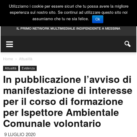
Utilizziamo i cookie per essere sicuri che tu possa avere la migliore
esperienza sul nostro sito. Se continui ad utilizzare questo sito noi
assumiamo che tu ne sia felice.
Ok
Home
Attualità
Attualità
Evidenza
In pubblicazione l’avviso di
manifestazione di interesse
per il corso di formazione
per Ispettore Ambientale
Comunale volontario
9 LUGLIO 2020