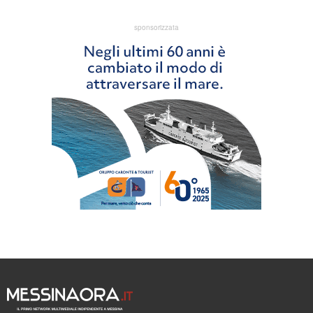
sponsorizzata