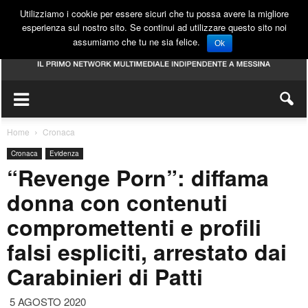
Utilizziamo i cookie per essere sicuri che tu possa avere la migliore
esperienza sul nostro sito. Se continui ad utilizzare questo sito noi
assumiamo che tu ne sia felice.
Ok
Home
Cronaca
Cronaca
Evidenza
“Revenge Porn”: diffama
donna con contenuti
compromettenti e profili
falsi espliciti, arrestato dai
Carabinieri di Patti
5 AGOSTO 2020