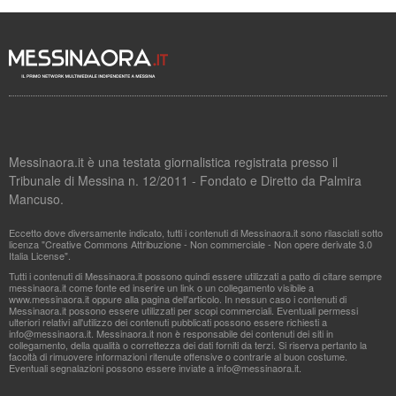
Messinaora.it è una testata giornalistica registrata presso il
Tribunale di Messina n. 12/2011 - Fondato e Diretto da Palmira
Mancuso.
Eccetto dove diversamente indicato, tutti i contenuti di Messinaora.it sono rilasciati sotto
licenza "Creative Commons Attribuzione - Non commerciale - Non opere derivate 3.0
Italia License".
Tutti i contenuti di Messinaora.it possono quindi essere utilizzati a patto di citare sempre
messinaora.it come fonte ed inserire un link o un collegamento visibile a
www.messinaora.it oppure alla pagina dell'articolo. In nessun caso i contenuti di
Messinaora.it possono essere utilizzati per scopi commerciali. Eventuali permessi
ulteriori relativi all'utilizzo dei contenuti pubblicati possono essere richiesti a
info@messinaora.it
. Messinaora.it non è responsabile dei contenuti dei siti in
collegamento, della qualità o correttezza dei dati forniti da terzi. Si riserva pertanto la
facoltà di rimuovere informazioni ritenute offensive o contrarie al buon costume.
Eventuali segnalazioni possono essere inviate a
info@messinaora.it
.