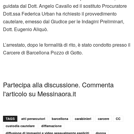
guidata dal Dott. Angelo Cavallo ed il sostituto Procuratore
Dott.ssa Federica Urban ha richiesto il provvedimento
cautelare, emesso dal Giudice per le Indagini Preliminari,
Dott. Eugenio Aliquò.
L’arrestato, dopo le formalità di rito, è stato condotto presso il
Carcere di Barcellona Pozzo di Gotto.
Partecipa alla discussione. Commenta
l'articolo su Messinaora.it
TAGS
atti persecutori
barcellona
carabinieri
carcere
CC
custodia cautelare
diffamazione
diffusione di immagini e video sessualmente espliciti
donna