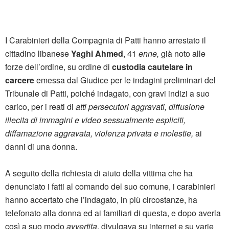
I Carabinieri della Compagnia di Patti hanno arrestato il
cittadino libanese
Yaghi Ahmed
, 41
enne,
già noto alle
forze dell’ordine, su ordine di
custodia cautelare in
carcere
emessa dal Giudice per le indagini preliminari del
Tribunale di Patti, poiché indagato, con gravi indizi a suo
carico, per i reati di
atti persecutori aggravati, diffusione
illecita di immagini e video sessualmente espliciti,
diffamazione aggravata, violenza privata e molestie,
ai
danni di una donna.
A seguito della richiesta di aiuto della vittima che ha
denunciato i fatti al comando del suo comune, i carabinieri
hanno accertato che l’indagato, in più circostanze, ha
telefonato alla donna ed ai familiari di questa, e dopo averla
così a suo modo
avvertita
, divulgava su internet e su varie