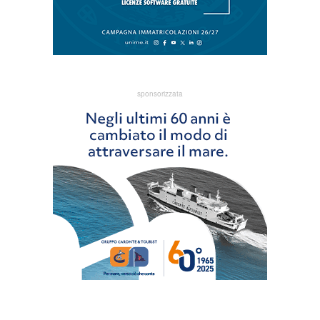
sponsorizzata