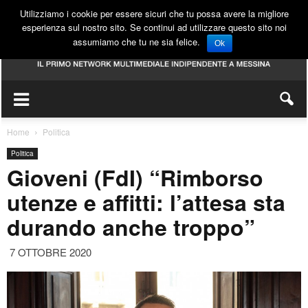
Utilizziamo i cookie per essere sicuri che tu possa avere la migliore
esperienza sul nostro sito. Se continui ad utilizzare questo sito noi
assumiamo che tu ne sia felice.
Ok
Home
Politica
Politica
Gioveni (FdI) “Rimborso
utenze e affitti: l’attesa sta
durando anche troppo”
7 OTTOBRE 2020