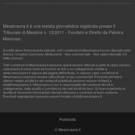
Messinaora.it è una testata giornalistica registrata presso il
Tribunale di Messina n. 12/2011 - Fondato e Diretto da Palmira
Mancuso.
Eccetto dove diversamente indicato, tutti i contenuti di Messinaora.it sono rilasciati sotto
licenza "Creative Commons Attribuzione - Non commerciale - Non opere derivate 3.0
Italia License".
Tutti i contenuti di Messinaora.it possono quindi essere utilizzati a patto di citare sempre
messinaora.it come fonte ed inserire un link o un collegamento visibile a
www.messinaora.it oppure alla pagina dell'articolo. In nessun caso i contenuti di
Messinaora.it possono essere utilizzati per scopi commerciali. Eventuali permessi
ulteriori relativi all'utilizzo dei contenuti pubblicati possono essere richiesti a
info@messinaora.it
. Messinaora.it non è responsabile dei contenuti dei siti in
collegamento, della qualità o correttezza dei dati forniti da terzi. Si riserva pertanto la
facoltà di rimuovere informazioni ritenute offensive o contrarie al buon costume.
Eventuali segnalazioni possono essere inviate a
info@messinaora.it
.
Pubblicità
© Messinaora.it