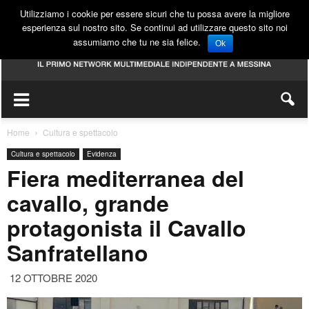
Utilizziamo i cookie per essere sicuri che tu possa avere la migliore
esperienza sul nostro sito. Se continui ad utilizzare questo sito noi
assumiamo che tu ne sia felice.
Ok
Home
Cultura e spettacolo
Cultura e spettacolo
Evidenza
Fiera mediterranea del
cavallo, grande
protagonista il Cavallo
Sanfratellano
12 OTTOBRE 2020