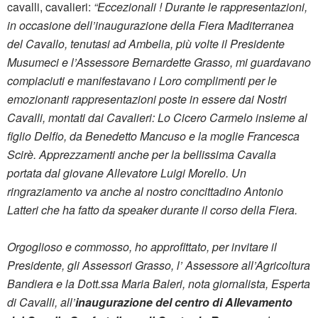
cavalli, cavalieri:
“Eccezionali ! Durante le rappresentazioni,
in occasione dell’inaugurazione della Fiera Maditerranea
del Cavallo, tenutasi ad Ambelia, più volte il Presidente
Musumeci e l’Assessore Bernardette Grasso, mi guardavano
compiaciuti e manifestavano i Loro complimenti per le
emozionanti rappresentazioni poste in essere dai Nostri
Cavalli, montati dai Cavalieri: Lo Cicero Carmelo insieme al
figlio Delfio, da Benedetto Mancuso e la moglie Francesca
Scirè. Apprezzamenti anche per la bellissima Cavalla
portata dal giovane Allevatore Luigi Morello. Un
ringraziamento va anche al nostro concittadino Antonio
Latteri che ha fatto da speaker durante il corso della Fiera.
Orgoglioso e commosso,
ho approfittato, per invitare il
Presidente, gli Assessori Grasso, l’ Assessore all’Agricoltura
Bandiera e la Dott.ssa Maria Baleri, nota giornalista, Esperta
di Cavalli, all’
inaugurazione del centro di Allevamento