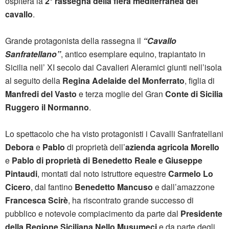
ospiterà la
2° rassegna della fiera mediterranea del
cavallo
.
Grande protagonista della rassegna il
“Cavallo
Sanfratellano”
, antico esemplare equino, trapiantato in
Sicilia nell’ XI secolo dai Cavalieri Aleramici giunti nell’isola
al seguito della
Regina Adelaide del Monferrato
, figlia di
Manfredi del Vasto
e terza moglie del Gran
Conte di Sicilia
Ruggero il Normanno
.
Lo spettacolo che ha visto protagonisti i Cavalli Sanfratellani
Debora
e
Pablo
di proprietà dell’
azienda agricola Morello
e
Pablo di proprietà di Benedetto Reale e Giuseppe
Pintaudi
, montati dal noto istruttore equestre
Carmelo Lo
Cicero
, dal fantino
Benedetto Mancuso
e dall’amazzone
Francesca Scirè
, ha riscontrato grande successo di
pubblico e notevole compiacimento da parte dal
Presidente
della Regione Siciliana Nello Musumeci
e da parte degli