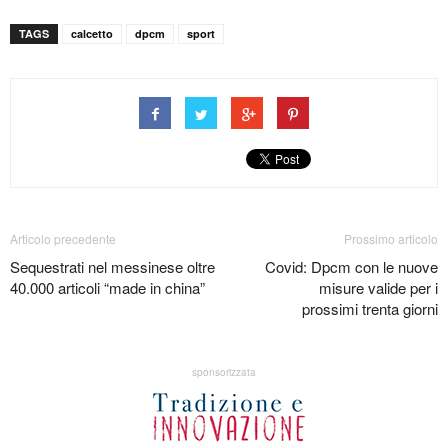
TAGS
calcetto
dpcm
sport
Articolo precedente
Prossimo articolo
Sequestrati nel messinese oltre
Covid: Dpcm con le nuove
40.000 articoli “made in china”
misure valide per i
prossimi trenta giorni
sponsorizzata