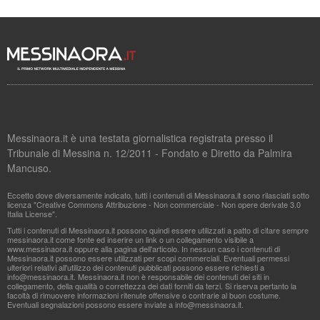
Messinaora.it è una testata giornalistica registrata presso il
Tribunale di Messina n. 12/2011 - Fondato e Diretto da Palmira
Mancuso.
Eccetto dove diversamente indicato, tutti i contenuti di Messinaora.it sono rilasciati sotto
licenza "Creative Commons Attribuzione - Non commerciale - Non opere derivate 3.0
Italia License".
Tutti i contenuti di Messinaora.it possono quindi essere utilizzati a patto di citare sempre
messinaora.it come fonte ed inserire un link o un collegamento visibile a
www.messinaora.it oppure alla pagina dell'articolo. In nessun caso i contenuti di
Messinaora.it possono essere utilizzati per scopi commerciali. Eventuali permessi
ulteriori relativi all'utilizzo dei contenuti pubblicati possono essere richiesti a
info@messinaora.it
. Messinaora.it non è responsabile dei contenuti dei siti in
collegamento, della qualità o correttezza dei dati forniti da terzi. Si riserva pertanto la
facoltà di rimuovere informazioni ritenute offensive o contrarie al buon costume.
Eventuali segnalazioni possono essere inviate a
info@messinaora.it
.