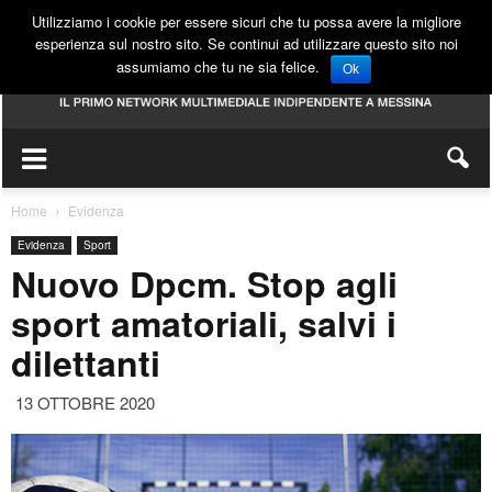
Utilizziamo i cookie per essere sicuri che tu possa avere la migliore
esperienza sul nostro sito. Se continui ad utilizzare questo sito noi
assumiamo che tu ne sia felice.
Ok
Home
Evidenza
Evidenza
Sport
Nuovo Dpcm. Stop agli
sport amatoriali, salvi i
dilettanti
13 OTTOBRE 2020