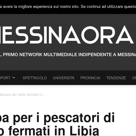
a avere la migliore esperienza sul nostro sito. Se continui ad utilizzare quest
SPORT
SPETTACOLO
UNIVERSITÀ
PROVINCIA
TENDENZE
O
azara del Vallo fermati in...
a per i pescatori di
 fermati in Libia