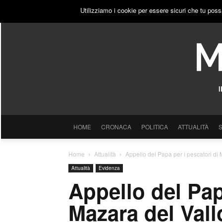
VENERDÌ, 7 AGOSTO 2026
ACCEDI
PUBBLICITÀ
Utilizziamo i cookie per essere sicuri che tu poss
HOME
CRONACA
POLITICA
ATTUALITÀ
Home
Attualità
Appello del Papa per i pescatori di M
Attualità
Evidenza
Appello del Pap
Mazara del Vallo