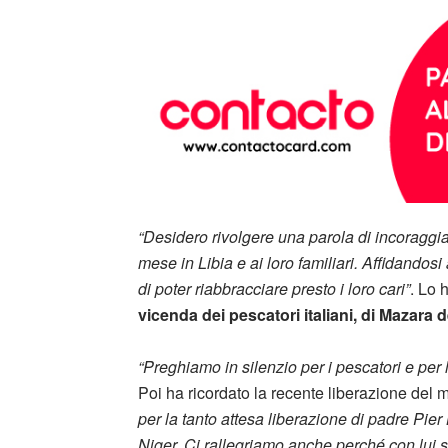
“Desidero rivolgere una parola di incoraggia
mese in Libia e ai loro familiari. Affidando
di poter riabbracciare presto i loro cari”
. Lo 
vicenda dei pescatori italiani, di Mazara d
“Preghiamo in silenzio per i pescatori e per 
Poi ha ricordato la recente liberazione del m
per la tanto attesa liberazione di padre Pier 
Niger. Ci rallegriamo anche perché con lui son