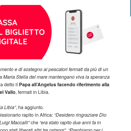
mento e di sostegno ai pescatori fermati da più di un
si a Maria Stella del mare mantengano viva la speranza
ha detto il
Papa all’Angelus facendo riferimento alla
el Vallo
, fermati in Libia.
la Libia”
, ha aggiunto.
issionario rapito in Africa:
“Desidero ringraziare Dio
Luigi Maccalli”
che
“era stato rapito due anni fa in
o stati liberati altri tre ostaggi”
.
“Preghiamo per i