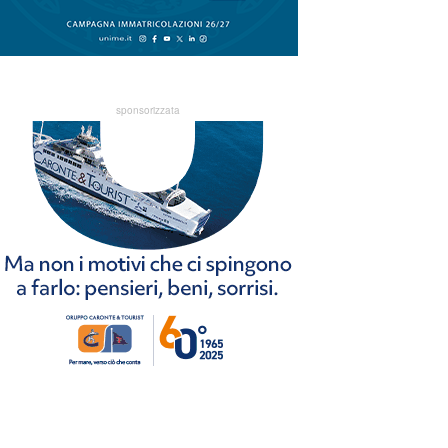
sponsorizzata