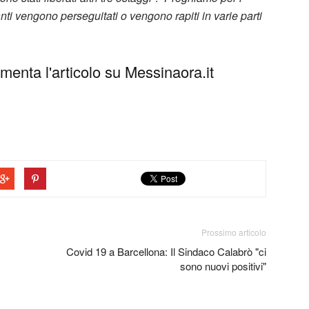
nti vengono perseguitati o vengono rapiti in varie parti
enta l'articolo su Messinaora.it
Prossimo articolo
Covid 19 a Barcellona: Il Sindaco Calabrò "ci
sono nuovi positivi"