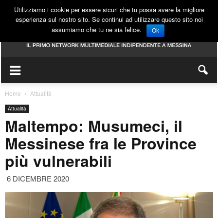
Utilizziamo i cookie per essere sicuri che tu possa avere la migliore
esperienza sul nostro sito. Se continui ad utilizzare questo sito noi
assumiamo che tu ne sia felice.
Ok
Home
Attualità
Attualità
Maltempo: Musumeci, il
Messinese fra le Province
più vulnerabili
6 DICEMBRE 2020