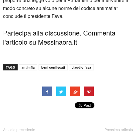
proporre una legge voto per il Parlamento per intervenire in
modo concreto su alcune norme del codice antimafia”
conclude il presidente Fava.
Partecipa alla discussione. Commenta
l'articolo su Messinaora.it
TAGS
antimfia
beni confiscati
claudio fava
Articolo precedente
Prossimo articolo