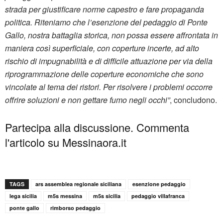
strada per giustificare norme capestro e fare propaganda
politica. Riteniamo che l’esenzione del pedaggio di Ponte
Gallo, nostra battaglia storica, non possa essere affrontata in
maniera così superficiale, con coperture incerte, ad alto
rischio di impugnabilità e di difficile attuazione per via della
riprogrammazione delle coperture economiche che sono
vincolate al tema dei ristori. Per risolvere i problemi occorre
offrire soluzioni e non gettare fumo negli occhi”
, concludono.
Partecipa alla discussione. Commenta
l'articolo su Messinaora.it
TAGS
ars assemblea regionale siciliana
esenzione pedaggio
lega sicilia
m5s messina
m5s sicilia
pedaggio villafranca
ponte gallo
rimborso pedaggio