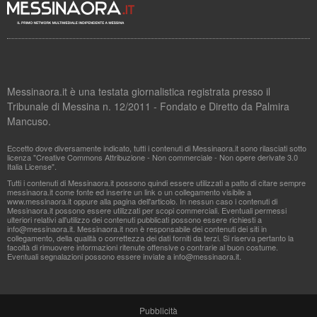
Messinaora.it è una testata giornalistica registrata presso il
Tribunale di Messina n. 12/2011 - Fondato e Diretto da Palmira
Mancuso.
Eccetto dove diversamente indicato, tutti i contenuti di Messinaora.it sono rilasciati sotto
licenza "Creative Commons Attribuzione - Non commerciale - Non opere derivate 3.0
Italia License".
Tutti i contenuti di Messinaora.it possono quindi essere utilizzati a patto di citare sempre
messinaora.it come fonte ed inserire un link o un collegamento visibile a
www.messinaora.it oppure alla pagina dell'articolo. In nessun caso i contenuti di
Messinaora.it possono essere utilizzati per scopi commerciali. Eventuali permessi
ulteriori relativi all'utilizzo dei contenuti pubblicati possono essere richiesti a
info@messinaora.it
. Messinaora.it non è responsabile dei contenuti dei siti in
collegamento, della qualità o correttezza dei dati forniti da terzi. Si riserva pertanto la
facoltà di rimuovere informazioni ritenute offensive o contrarie al buon costume.
Eventuali segnalazioni possono essere inviate a
info@messinaora.it
.
Pubblicità