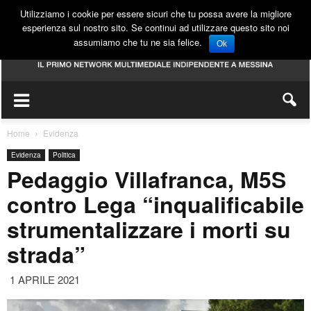
Utilizziamo i cookie per essere sicuri che tu possa avere la migliore
esperienza sul nostro sito. Se continui ad utilizzare questo sito noi
assumiamo che tu ne sia felice.
Ok
Home
Evidenza
Evidenza
Politica
Pedaggio Villafranca, M5S
contro Lega “inqualificabile
strumentalizzare i morti su
strada”
1 APRILE 2021