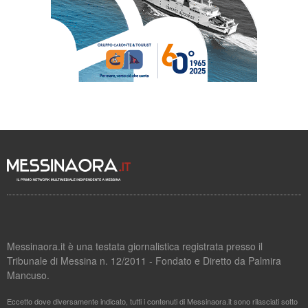
Messinaora.it è una testata giornalistica registrata presso il
Tribunale di Messina n. 12/2011 - Fondato e Diretto da Palmira
Mancuso.
Eccetto dove diversamente indicato, tutti i contenuti di Messinaora.it sono rilasciati sotto