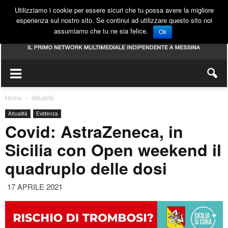
Utilizziamo i cookie per essere sicuri che tu possa avere la migliore
esperienza sul nostro sito. Se continui ad utilizzare questo sito noi
assumiamo che tu ne sia felice.
Ok
Home
Attualità
Attualità
Evidenza
Covid: AstraZeneca, in
Sicilia con Open weekend il
quadruplo delle dosi
17 APRILE 2021