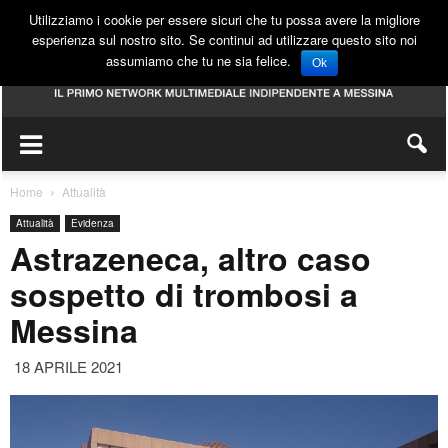
Utilizziamo i cookie per essere sicuri che tu possa avere la migliore
esperienza sul nostro sito. Se continui ad utilizzare questo sito noi
assumiamo che tu ne sia felice.
Ok
Home
Attualità
Attualità
Evidenza
Astrazeneca, altro caso
sospetto di trombosi a
Messina
18 APRILE 2021