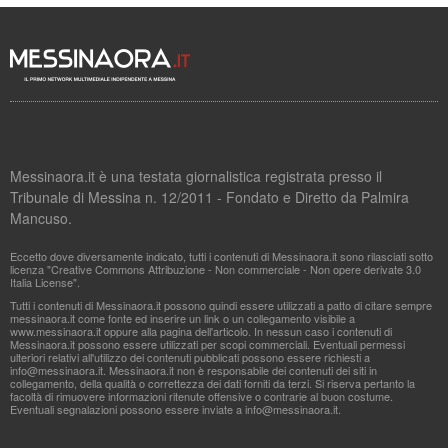
Messinaora.it è una testata giornalistica registrata presso il
Tribunale di Messina n. 12/2011 - Fondato e Diretto da Palmira
Mancuso.
Eccetto dove diversamente indicato, tutti i contenuti di Messinaora.it sono rilasciati sotto
licenza "Creative Commons Attribuzione - Non commerciale - Non opere derivate 3.0
Italia License".
Tutti i contenuti di Messinaora.it possono quindi essere utilizzati a patto di citare sempre
messinaora.it come fonte ed inserire un link o un collegamento visibile a
www.messinaora.it oppure alla pagina dell'articolo. In nessun caso i contenuti di
Messinaora.it possono essere utilizzati per scopi commerciali. Eventuali permessi
ulteriori relativi all'utilizzo dei contenuti pubblicati possono essere richiesti a
info@messinaora.it
. Messinaora.it non è responsabile dei contenuti dei siti in
collegamento, della qualità o correttezza dei dati forniti da terzi. Si riserva pertanto la
facoltà di rimuovere informazioni ritenute offensive o contrarie al buon costume.
Eventuali segnalazioni possono essere inviate a
info@messinaora.it
.