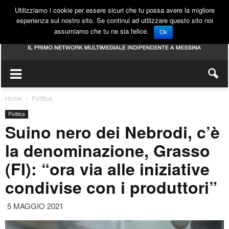
Utilizziamo i cookie per essere sicuri che tu possa avere la migliore
esperienza sul nostro sito. Se continui ad utilizzare questo sito noi
assumiamo che tu ne sia felice.
Ok
Home
Politica
Politica
Suino nero dei Nebrodi, c’è
la denominazione, Grasso
(FI): “ora via alle iniziative
condivise con i produttori”
5 MAGGIO 2021