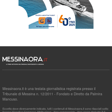
Messinaora.it è una testata giornalistica registrata presso il
Tribunale di Messina n. 12/2011 - Fondato e Diretto da Palmira
Mancuso.
Eccetto dove diversamente indicato, tutti i contenuti di Messinaora.it sono rilasciati sotto
licenza "Creative Commons Attribuzione - Non commerciale - Non opere derivate 3.0