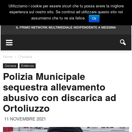
Utilizziamo i cookie per essere sicuri che tu possa avere la migliore
esperienza sul nostro sito. Se continui ad utilizzare questo sito noi
assumiamo che tu ne sia felice.
Ok
Home
Cronaca
Cronaca
Evidenza
Polizia Municipale
sequestra allevamento
abusivo con discarica ad
Ortoliuzzo
11 NOVEMBRE 2021