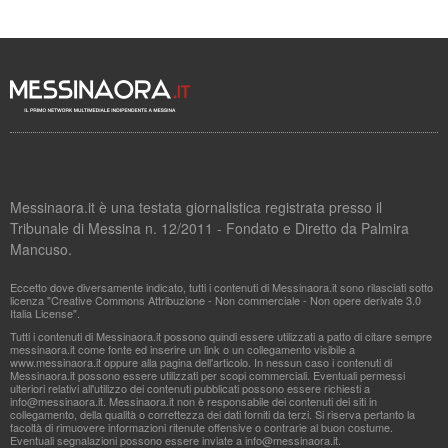
Messinaora.it è una testata giornalistica registrata presso il
Tribunale di Messina n. 12/2011 - Fondato e Diretto da Palmira
Mancuso.
Eccetto dove diversamente indicato, tutti i contenuti di Messinaora.it sono rilasciati sotto
licenza "Creative Commons Attribuzione - Non commerciale - Non opere derivate 3.0
Italia License".
Tutti i contenuti di Messinaora.it possono quindi essere utilizzati a patto di citare sempre
messinaora.it come fonte ed inserire un link o un collegamento visibile a
www.messinaora.it oppure alla pagina dell'articolo. In nessun caso i contenuti di
Messinaora.it possono essere utilizzati per scopi commerciali. Eventuali permessi
ulteriori relativi all'utilizzo dei contenuti pubblicati possono essere richiesti a
info@messinaora.it
. Messinaora.it non è responsabile dei contenuti dei siti in
collegamento, della qualità o correttezza dei dati forniti da terzi. Si riserva pertanto la
facoltà di rimuovere informazioni ritenute offensive o contrarie al buon costume.
Eventuali segnalazioni possono essere inviate a
info@messinaora.it
.