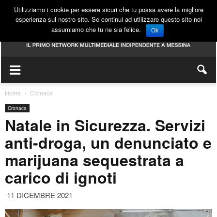
Utilizziamo i cookie per essere sicuri che tu possa avere la migliore
esperienza sul nostro sito. Se continui ad utilizzare questo sito noi
assumiamo che tu ne sia felice.
Ok
Home
Cronaca
Cronaca
Natale in Sicurezza. Servizi
anti-droga, un denunciato e
marijuana sequestrata a
carico di ignoti
11 DICEMBRE 2021