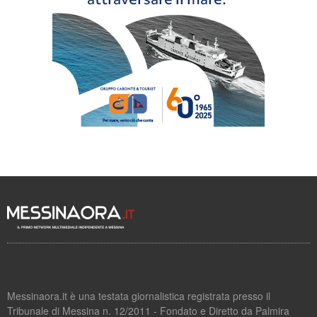
Messinaora.it è una testata giornalistica registrata presso il
Tribunale di Messina n. 12/2011 - Fondato e Diretto da Palmira