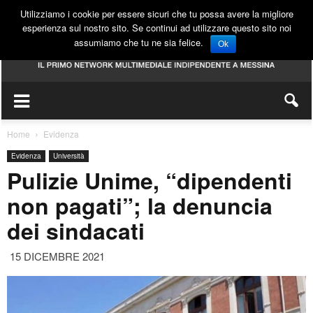
Utilizziamo i cookie per essere sicuri che tu possa avere la migliore
esperienza sul nostro sito. Se continui ad utilizzare questo sito noi
assumiamo che tu ne sia felice.
Ok
Home
Evidenza
Evidenza
Università
Pulizie Unime, “dipendenti
non pagati”; la denuncia
dei sindacati
15 DICEMBRE 2021