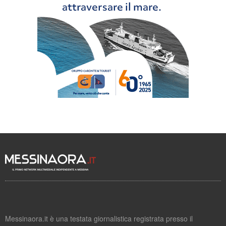
Messinaora.it è una testata giornalistica registrata presso il