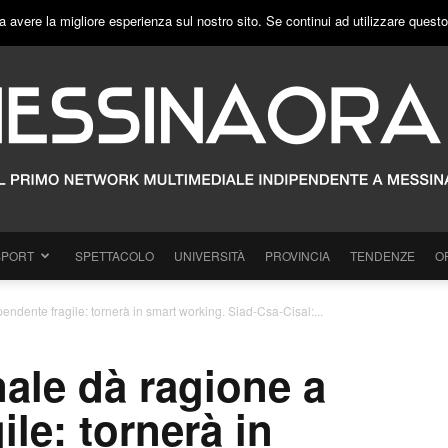
a avere la migliore esperienza sul nostro sito. Se continui ad utilizzare quest
SPORT
SPETTACOLO
UNIVERSITÀ
PROVINCIA
TENDENZE
O
endente fragile: tornerà in smart working. Siad-Csa-Cisal:...
ale dà ragione a
ile: tornerà in