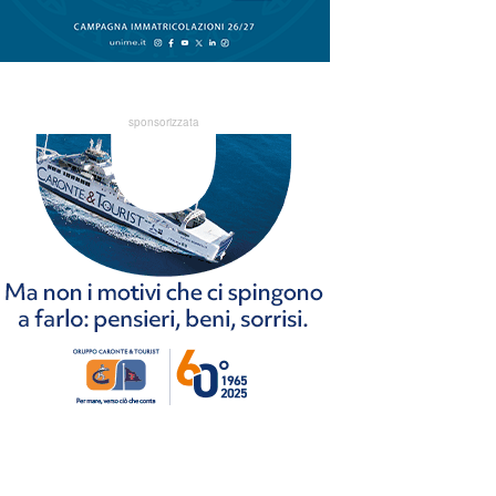
sponsorizzata