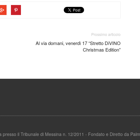
Prossimo articolo
Al via domani, venerdì 17 “Stretto DiVINO
Christmas Edition”
ata presso il Tribunale di Messina n. 12/2011 - Fondato e Diretto da Pa