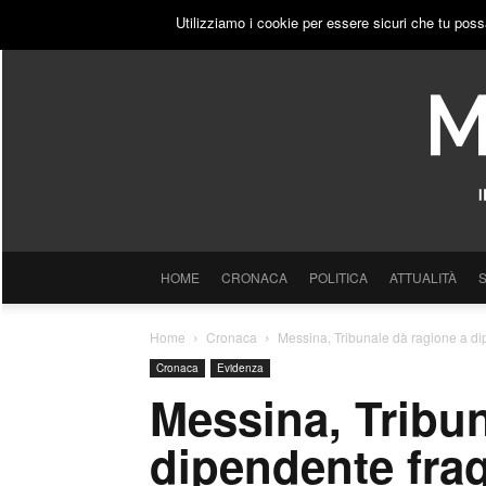
DOMENICA, 9 AGOSTO 2026
ACCEDI
PUBBLICITÀ
Utilizziamo i cookie per essere sicuri che tu poss
HOME
CRONACA
POLITICA
ATTUALITÀ
Home
Cronaca
Messina, Tribunale dà ragione a dip
Cronaca
Evidenza
Messina, Tribun
dipendente frag