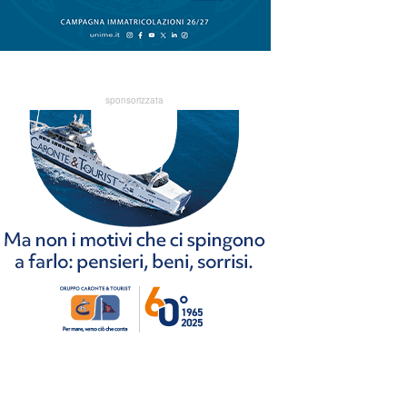
sponsorizzata