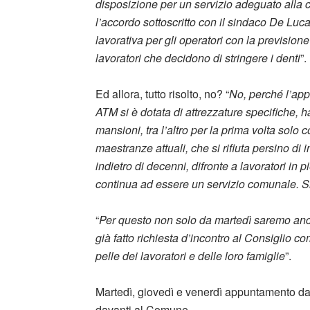
disposizione per un servizio adeguato alla ci
l’accordo sottoscritto con il sindaco De Luc
lavorativa per gli operatori con la prevision
lavoratori che decidono di stringere i denti
”.
Ed allora, tutto risolto, no? “
No, perché l’app
ATM si è dotata di attrezzature specifiche, 
mansioni, tra l’altro per la prima volta solo
maestranze attuali, che si rifiuta persino di
indietro di decenni, difronte a lavoratori in 
continua ad essere un servizio comunale. S
“
Per questo non solo da martedì saremo an
già fatto richiesta d’incontro al Consiglio 
pelle dei lavoratori e delle loro famiglie
”.
Martedì, giovedì e venerdì appuntamento dav
davanti al Comune.