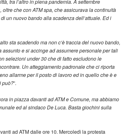
ttà, tra l’altro in piena pandemia. A settembre
a, oltre che con ATM spa, che assicurava la continuità
e di un nuovo bando alla scadenza dell’attuale. Ed i
alto sta scadendo ma non c’è traccia del nuovo bando,
ha assunto e si accinge ad assumere personale per tali
 con selezioni under 30 che di fatto escludono le
 incontrare. Un atteggiamento padronale che ci riporta
pieno allarme per il posto di lavoro ed in quello che è e
i può?
”.
cora in piazza davanti ad ATM e Comune, ma abbiamo
comunale ed al sindaco De Luca. Basta giochini sulla
anti ad ATM dalle ore 10. Mercoledì la protesta