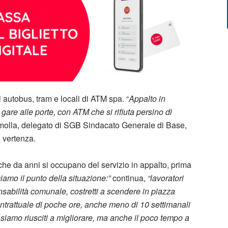
i autobus, tram e locali di ATM spa. “
Appalto in
are alle porte, con ATM che si rifiuta persino di
molla, delegato di SGB Sindacato Generale di Base,
 vertenza.
 che da anni si occupano del servizio in appalto, prima
iamo il punto della situazione:”
continua,
“lavoratori
sabilità comunale, costretti a scendere in piazza
ntrattuale di poche ore, anche meno di 10 settimanali
 siamo riusciti a migliorare, ma anche il poco tempo a