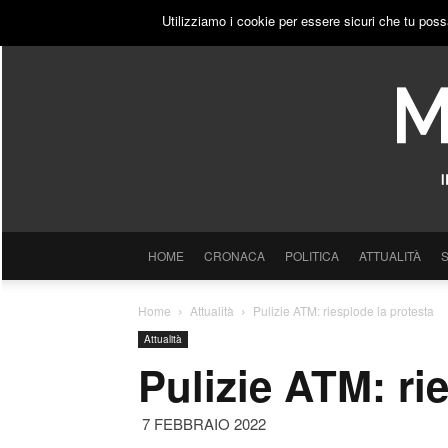
SABATO, 8 AGOSTO 2026
ACCEDI
PUBBLICITÀ
Utilizziamo i cookie per essere sicuri che tu poss
HOME
CRONACA
POLITICA
ATTUALITÀ
Home
Attualità
Pulizie ATM: riesplode la protesta
Attualità
Pulizie ATM: ri
7 FEBBRAIO 2022