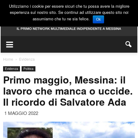
Utilizziamo i cookie per essere sicuri che tu possa avere la migliore
esperienza sul nostro sito. Se continui ad utilizzare questo sito noi
assumiamo che tu ne sia felice.
Ok
Home
Evidenza
Evidenza
Politica
Primo maggio, Messina: il
lavoro che manca o uccide.
Il ricordo di Salvatore Ada
1 MAGGIO 2022