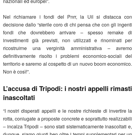
nazionali ed europei”.
Nel richiamare i fondi del Pnrr, la Uil si distacca con
decisione dallo “sterile coro di chi pensa che con gli ingenti
fondi che dovrebbero arrivare – spesso remake di
investimenti già previsti, non utilizzati e rinominati per
ricostruirne una verginità amministrativa – avremo
definitivamente risolto i problemi economico-sociali del
territorio e saremo al cospetto di un nuovo boom economico.
Non è così!”.
L’accusa di Tripodi: i nostri appelli rimasti
inascoltati
“I nostri disperati appelli e le nostre richieste di invertire la
rotta, coniugate a proposte concrete e soprattutto realizzabili
– incalza Tripodi – sono stati sistematicamente inascoltati e,
dunque, siamo giunti ben oltre i tempi supplementari per un