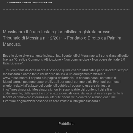
Messinaora.it è una testata giornalistica registrata presso il
Tribunale di Messina n. 12/2011 - Fondato e Diretto da Palmira
Mancuso.
Eccetto dove diversamente indicato, tutti i contenuti di Messinaora.it sono rilasciati sotto
licenza "Creative Commons Attribuzione - Non commerciale - Non opere derivate 3.0
Italia License".
Tutti i contenuti di Messinaora.it possono quindi essere utilizzati a patto di citare sempre
messinaora.it come fonte ed inserire un link o un collegamento visibile a
www.messinaora.it oppure alla pagina dell'articolo. In nessun caso i contenuti di
Messinaora.it possono essere utilizzati per scopi commerciali. Eventuali permessi
ulteriori relativi all'utilizzo dei contenuti pubblicati possono essere richiesti a
info@messinaora.it
. Messinaora.it non è responsabile dei contenuti dei siti in
collegamento, della qualità o correttezza dei dati forniti da terzi. Si riserva pertanto la
facoltà di rimuovere informazioni ritenute offensive o contrarie al buon costume.
Eventuali segnalazioni possono essere inviate a
info@messinaora.it
.
Pubblicità