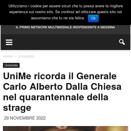
Utilizziamo i cookie per essere sicuri che tu possa avere la migliore
esperienza sul nostro sito. Se continui ad utilizzare questo sito noi
assumiamo che tu ne sia felice.
Ok
Home
Università
Università
UniMe ricorda il Generale
Carlo Alberto Dalla Chiesa
nel quarantennale della
strage
29 NOVEMBRE 2022