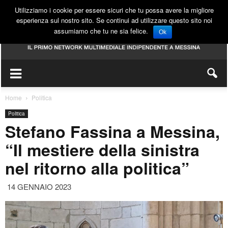
Utilizziamo i cookie per essere sicuri che tu possa avere la migliore
esperienza sul nostro sito. Se continui ad utilizzare questo sito noi
assumiamo che tu ne sia felice.
Ok
Home
Politica
Politica
Stefano Fassina a Messina,
“Il mestiere della sinistra
nel ritorno alla politica”
14 GENNAIO 2023