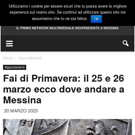
Utilizziamo i cookie per essere sicuri che tu possa avere la migliore
esperienza sul nostro sito. Se continui ad utilizzare questo sito noi
assumiamo che tu ne sia felice.
Ok
Home
Appuntamenti
Appuntamenti
Fai di Primavera: il 25 e 26
marzo ecco dove andare a
Messina
20 MARZO 2023