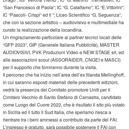
“San Francesco di Paola”; IC “G. Catalfamo”; IC “E.Vittorini”;
IC “Pascoli- Crispi” ed il ”; Liceo Scientifico “G. Seguenza”,
che con la sezione artistico – audiovisivo e multimediale ha
curato la realizzazione della locandina.
Un ringraziamento particolare ai partner tecnici locali delle
“GFP 2023”, GIP (Generale Italiana Pubblicità), MASTER
AUDIOVISIVI, PVK Produzioni Video e NEW STAGE srl, ed
alle associazioni scout (ASSORAIDER, CNGEI e MASCI)
per il supporto che forniranno durante la visita.
Il percorso che ha inizio nell’area dell’ex filanda Mellinghoff,
in cui saranno esposti materiali delle precedenti edizioni,
vedrà la presenza del Comitato promotore Uniti per il
Cimitero Vecchio di Santo Stefano di Camastra, candidato
come Luogo del Cuore 2022, che è risultato il sito più votato
in Sicilia ed il tutto il Sud Italia, che speriamo riesca a
rientrare tra i beni ammessi a contributo da parte del FAI.
L’ingresso è gratuito, sarà possibile sostenere il FAI con