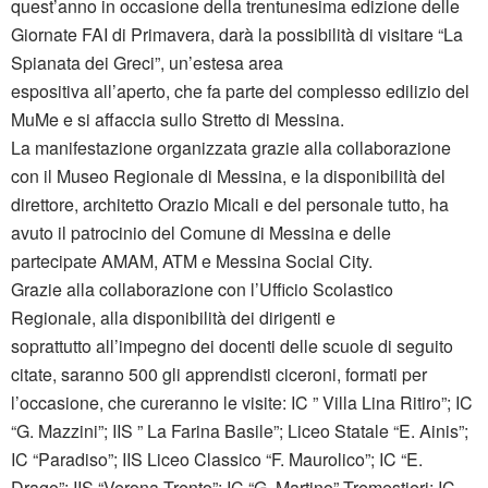
quest’anno in occasione della trentunesima edizione delle
Giornate FAI di Primavera, darà la possibilità di visitare “La
Spianata dei Greci”, un’estesa area
espositiva all’aperto, che fa parte del complesso edilizio del
MuMe e si affaccia sullo Stretto di Messina.
La manifestazione organizzata grazie alla collaborazione
con il Museo Regionale di Messina, e la disponibilità del
direttore, architetto Orazio Micali e del personale tutto, ha
avuto il patrocinio del Comune di Messina e delle
partecipate AMAM, ATM e Messina Social City.
Grazie alla collaborazione con l’Ufficio Scolastico
Regionale, alla disponibilità dei dirigenti e
soprattutto all’impegno dei docenti delle scuole di seguito
citate, saranno 500 gli apprendisti ciceroni, formati per
l’occasione, che cureranno le visite: IC ” Villa Lina Ritiro”; IC
“G. Mazzini”; IIS ” La Farina Basile”; Liceo Statale “E. Ainis”;
IC “Paradiso”; IIS Liceo Classico “F. Maurolico”; IC “E.
Drago”; IIS “Verona Trento”; IC “G. Martino” Tremestieri; IC