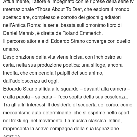
Attualmente, l’attore è impegnato con le riprese della serie tv
internazionale “Those About To Die”, che esplora il mondo
spettacolare, complesso e corrotto dei giochi gladiatori
nell’Antica Roma: la serie, basata sull’omonimo libro di
Daniel Mannix, è diretta da Roland Emmerich.
Il percorso attoriale di Edoardo Strano converge con quello
umano.
L’esplorazione della vita viene incisa, con inchiostro su
carta, nella sua produzione poetica: una silloge, ancora
inedita, che compendia i palpiti del suo animo,
dall’adolescenza ad oggi.
Edoardo Strano affida allo sguardo – davanti alla camera –
e alla parola – su carta – l’eco sopita della sua coscienza.
Tra gli altri interessi, il desiderio di scoperta del corpo, come
meccanismo auto-determinante, che si esprime nello sport,
nel trekking, nel movimento. La musica classica, infine,
rappresenta la soave compagna della sua ispirazione
artistica.