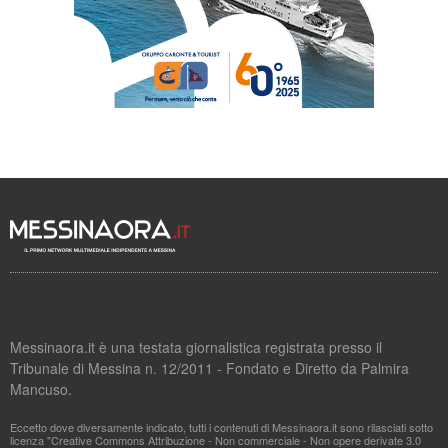
Messinaora.it è una testata giornalistica registrata presso il
Tribunale di Messina n. 12/2011 - Fondato e Diretto da Palmira
Mancuso.
Eccetto dove diversamente indicato, tutti i contenuti di Messinaora.it sono rilasciati sotto
licenza "Creative Commons Attribuzione - Non commerciale - Non opere derivate 3.0